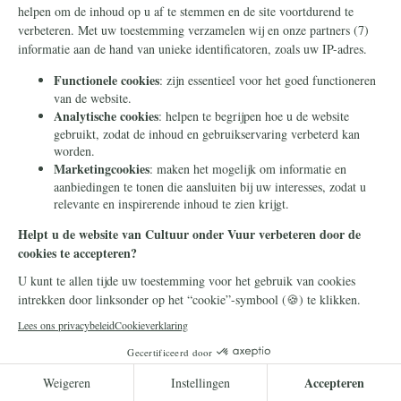
Corona
28 februari 2022
Vrijheid versus
vaccinatieplicht: de les van de
Canadese truckers
De reactie van Canadese
vrachtwagenchauffeurs tegen de dictatoriale
vaccinatieplicht in het land gaat door. Het
wordt steeds duidelijker hoe wreed en…
Lees meer