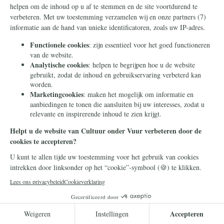
Beschouwingen
27 november 2024
Waar Jaguar woke gaat, viert
Volvo op verrassende wijze
het gezin
Het Engelse automerk Jaguar gaat op de
woketoer met een nieuwe reclame die
"vormen" wil "breken". Volvo pakt het heel
anders aan, met een ode aan het gezin.
Lees meer