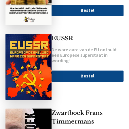
Bestel
EUSSR
De ware aard van de EU onthuld:
een Europese superstaat in
wording!
Bestel
Zwartboek Frans
Timmermans