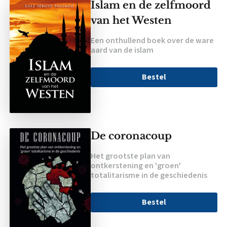
Islam en de zelfmoord
van het Westen
Een onthullend boek over de ware
aard van de islam
Bestel
De coronacoup
Het grootste plan van
ontkerstening en 'groen'
totalitarisme in de geschiedenis
Bestel