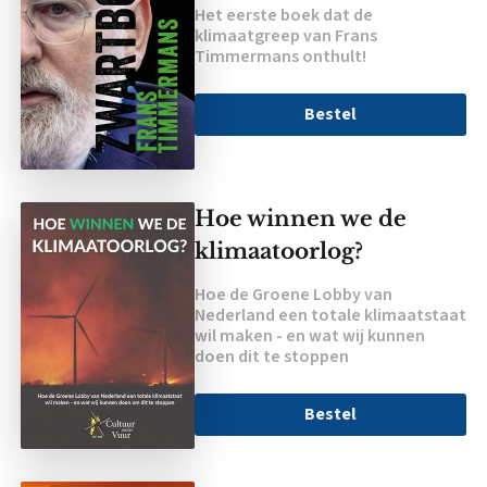
Het eerste boek dat de
klimaatgreep van Frans
Timmermans onthult!
Bestel
Hoe winnen we de
klimaatoorlog?
Hoe de Groene Lobby van
Nederland een totale klimaatstaat
wil maken - en wat wij kunnen
doen dit te stoppen
Bestel