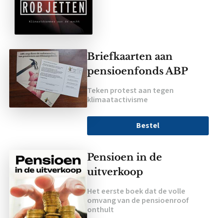
Briefkaarten aan
pensioenfonds ABP
Teken protest aan tegen
klimaatactivisme
Bestel
Pensioen in de
uitverkoop
Het eerste boek dat de volle
omvang van de pensioenroof
onthult