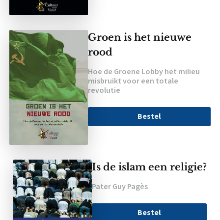
Groen is het nieuwe
rood
Hoe de Groene Lobby het milieu
misbruikt voor een totale
revolutie
Bestel
Is de islam een religie?
Pater Guy Pagès
Bestel