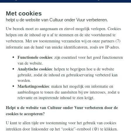
Onze successen
Ontvang de nieuwsbrief
Steun ons
Info
Nieuwsbrief
Contact
Eenmalig
Ontvang onze Telegram-
berichten
Maandelijks
Privacy
Periodiek
Nalaten
Zelf overschrijven
© 2026 Stichting Civitas Christiana
Cookieverklaring