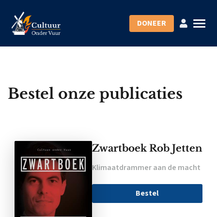
DONEER
Bestel onze publicaties
Zwartboek Rob Jetten
Klimaatdrammer aan de macht
Bestel