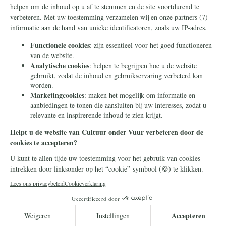
Klimaat
19 april 2023
Klimaatdrammer Rob Jetten
wil autorijden nóg duurder
maken
D66-minister Rob Jetten (Klimaat en
Energie) gaat autorijden extra belasten.
Benzine wordt tot 10 cent duurder. De
aanschafbelasting op nieuwe auto’s moet…
Lees meer