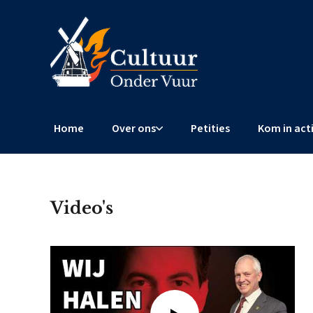
Home
Over ons
Petities
Kom in act
Video's