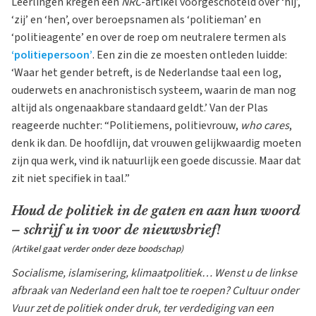
Leerlingen kregen een
NRC
-artikel voorgeschoteld over ‘hij’,
‘zij’ en ‘hen’, over beroepsnamen als ‘politieman’ en
‘politieagente’ en over de roep om neutralere termen als
‘politiepersoon’
. Een zin die ze moesten ontleden luidde:
‘Waar het gender betreft, is de Nederlandse taal een log,
ouderwets en anachronistisch systeem, waarin de man nog
altijd als ongenaakbare standaard geldt.’ Van der Plas
reageerde nuchter: “Politiemens, politievrouw,
who cares
,
denk ik dan. De hoofdlijn, dat vrouwen gelijkwaardig moeten
zijn qua werk, vind ik natuurlijk een goede discussie. Maar dat
zit niet specifiek in taal.”
Houd de politiek in de gaten en aan hun woord
– schrijf u in voor de nieuwsbrief!
(Artikel gaat verder onder deze boodschap)
Socialisme, islamisering, klimaatpolitiek… Wenst u de linkse
afbraak van Nederland een halt toe te roepen? Cultuur onder
Vuur zet de politiek onder druk, ter verdediging van een