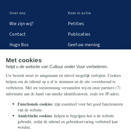
Over ons
Kom in actie
Wie zijn wij?
Petities
Contact
Publicaties
Hugo Bos
Geef uw mening
Onze successen
Ontvang de nieuwsbrief
Steun ons
Info
Nieuwsbrief
Contact
Eenmalig
Ontvang onze Telegram-
berichten
Maandelijks
Privacy
Periodiek
Nalaten