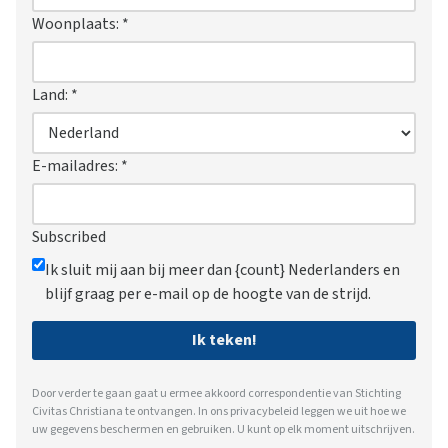
Woonplaats:
*
Land:
*
E-mailadres:
*
Subscribed
Ik sluit mij aan bij meer dan {count} Nederlanders en
blijf graag per e-mail op de hoogte van de strijd.
Ik teken!
Door verder te gaan gaat u ermee akkoord correspondentie van Stichting
Civitas Christiana te ontvangen. In ons
privacybeleid
leggen we uit hoe we
uw gegevens beschermen en gebruiken. U kunt op elk moment uitschrijven.