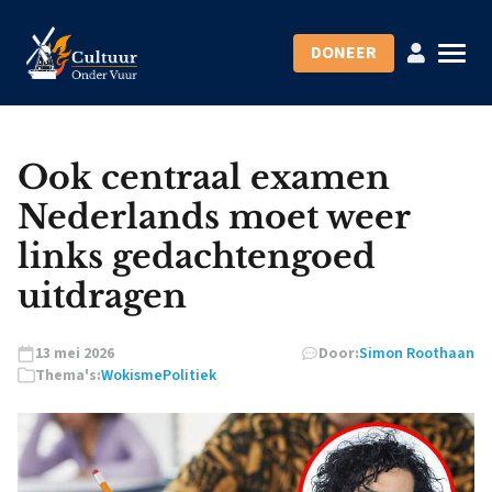
DONEER
Ook centraal examen
Nederlands moet weer
links gedachtengoed
uitdragen
13 mei 2026
Door:
Simon Roothaan
Thema's:
Wokisme
Politiek