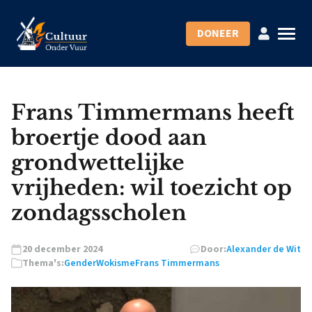
DONEER
Frans Timmermans heeft
broertje dood aan
grondwettelijke
vrijheden: wil toezicht op
zondagsscholen
20 december 2024
Door:
Alexander de Wit
Thema's:
Gender
Wokisme
Frans Timmermans