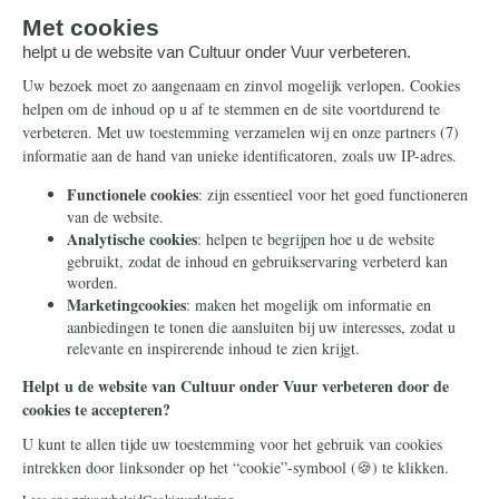
Onze successen
Ontvang de nieuwsbrief
Steun ons
Info
Nieuwsbrief
Contact
Eenmalig
Ontvang onze Telegram-
berichten
Maandelijks
Privacy
Periodiek
Nalaten
Zelf overschrijven
© 2026 Stichting Civitas Christiana
Cookieverklaring
Privacy