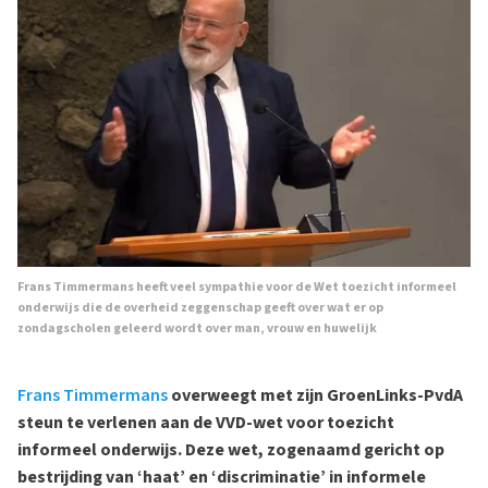
Frans Timmermans heeft veel sympathie voor de Wet toezicht informeel
onderwijs die de overheid zeggenschap geeft over wat er op
zondagscholen geleerd wordt over man, vrouw en huwelijk
Frans Timmermans
overweegt met zijn GroenLinks-PvdA
steun te verlenen aan de VVD-wet voor toezicht
informeel onderwijs. Deze wet, zogenaamd gericht op
bestrijding van ‘haat’ en ‘discriminatie’ in informele