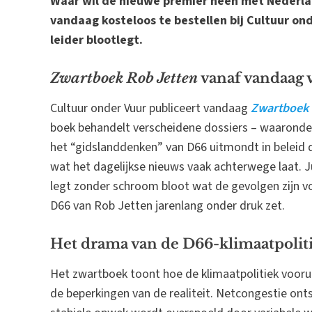
Waar wil de nieuwe premier heen met Nederla
vandaag kosteloos te bestellen bij Cultuur on
leider blootlegt.
Zwartboek Rob Jetten
vanaf vandaag v
Cultuur onder Vuur publiceert vandaag
Zwartboek 
boek behandelt verscheidene dossiers – waaronder 
het “gidslanddenken” van D66 uitmondt in beleid 
wat het dagelijkse nieuws vaak achterwege laat. J
legt zonder schroom bloot wat de gevolgen zijn vo
D66 van Rob Jetten jarenlang onder druk zet.
Het drama van de D66-klimaatpolit
Het zwartboek toont hoe de klimaatpolitiek voorui
de beperkingen van de realiteit. Netcongestie ont