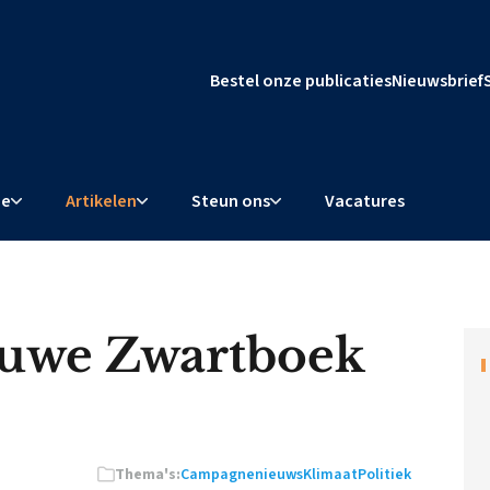
Bestel onze publicaties
Nieuwsbrief
ie
Artikelen
Steun ons
Vacatures
ieuwe Zwartboek
Thema's:
Campagnenieuws
Klimaat
Politiek