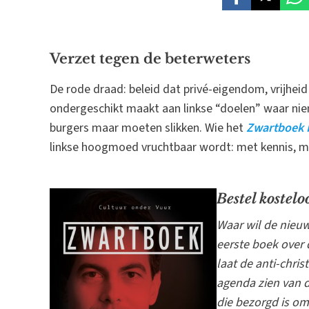
Verzet tegen de beterweters
De rode draad: beleid dat privé-eigendom, vrijhei
ondergeschikt maakt aan linkse “doelen” waar ni
burgers maar moeten slikken. Wie het
Zwartboek 
linkse hoogmoed vruchtbaar wordt: met kennis, me
Bestel kostel
Waar wil de nieuw
eerste boek over 
laat de anti-chris
agenda zien van d
die bezorgd is om