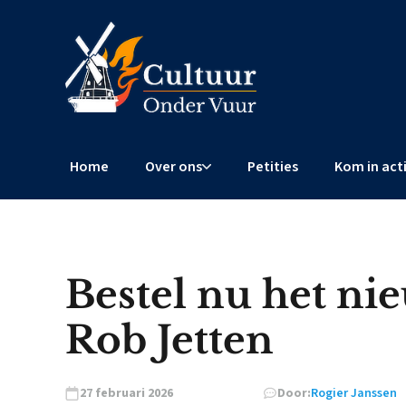
Home
Over ons
Petities
Kom in act
Bestel nu het n
Rob Jetten
27 februari 2026
Door:
Rogier Janssen