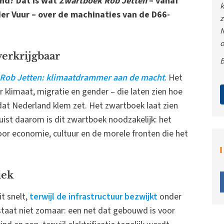
nd? Dat is wat
Zwartboek Rob Jetten
– vanaf
k
der Vuur – over de machinaties van de D66-
z
N
o
erkrijgbaar
B
Rob Jetten: klimaatdrammer aan de macht
. Het
klimaat, migratie en gender – die laten zien hoe
dat Nederland klem zet. Het zwartboek laat zien
uist daarom is dit zwartboek noodzakelijk: het
or economie, cultuur en de morele fronten die het
iek
t snelt,
terwijl de infrastructuur bezwijkt
onder
staat niet zomaar: een net dat gebouwd is voor