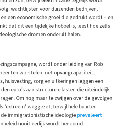
 en zon, terwijl elektrificatie tegelijk wordt
lg: wachtlijsten voor duizenden bedrijven,
rs, en een economische groei die gedrukt wordt – en
t dat dit een tijdelijke hobbel is, leest hoe zelfs
ideologische dromen onderuit halen.
ezingscampagne, wordt onder leiding van Rob
emeenten worstelen met opvangcapaciteit,
, huisvesting, zorg en uitkeringen leggen een
en euro’s aan structurele lasten die uiteindelijk
dragen. Om nog maar te zwijgen over de gevolgen
als ‘extreem’ weggezet, terwijl hele buurten
e de immigrationistische ideologie
prevaleert
anbeleid nooit eerlijk wordt benoemd.