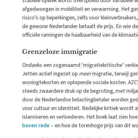
stabiele opwek wordt overspoeld door variabele wind
afgedwongen in mobiliteit en verwarming. Het gevo
risico’s op beperkingen, zelfs voor kleinverbruike
de gewone Nederlander betaalt de prijs. En wie denk
officiële ramingen de haalbaarheid van de klimaat
Grenzeloze immigratie
Ondanks een zogenaamd ‘migratiekritische’ verki
Jetten actief ingezet op
meer
migratie, terwijl g
woningtekorten en oplopende sociale kosten. AZC’s
steeds zwaardere druk op de begroting, met miljard
door de Nederlandse belastingbetaler worden ge
voor cultuur en identiteit. Redelijke kritiek wordt 
islamiseren en verloederen. Het boek laat zien ho
boven rede
– en hoe de torenhoge prijs van dit w