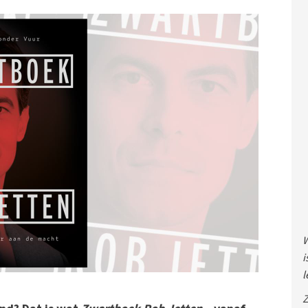
W
i
l
Z