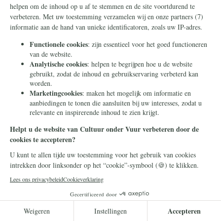
dijken, enz., in een zeer karakteristiek landschap.
Christelijke beschaving
Leestijd: 14 minuten
Lees verder
Laatste video's
Alle video's