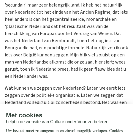
'secundair' maar zeer belangrijk land. Ik heb het natuurlijk
over Nederland tot het einde van het Ancien Régime, dat iets
heel anders is dan het gecentraliseerde, monarchale en
'plastische' Nederland dat het resultaat was van de
herschikking van Europa door het Verdrag van Wenen. Dat
was het Nederland van Rembrandt, toen het nog iets van
Bourgondië had, een prachtige formule. Natuurlijk zou ik ook
iets over België kunnen zeggen. Mijn blik viel zojuist op een
man van Nederlandse afkomst die onze zaal hier siert; wees
gerust, toen ik Nederland prees, had ik geen flauw idee dat u
een Nederlander was.
Wat kunnen we zeggen over Nederland? Laten we eerst iets
zeggen over de politieke organisatie. Laten we zeggen dat
Nederland volledig uit bijzonderheden bestond. Het was een
conglomeraat van vaag confederale kleine staten die samen
vormden wat de Fransen les états généraux de l'Hollande
noemden. Het was grofweg een geografisch gebied rond de
Rijn en gelegen aan zee, waar men al tegen de zee vocht met