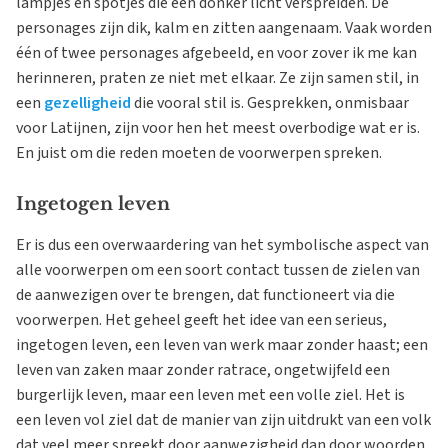
lampjes en spotjes die een donker licht verspreiden. De
personages zijn dik, kalm en zitten aangenaam. Vaak worden
één of twee personages afgebeeld, en voor zover ik me kan
herinneren, praten ze niet met elkaar. Ze zijn samen stil, in
een
gezelligheid
die vooral stil is. Gesprekken, onmisbaar
voor Latijnen, zijn voor hen het meest overbodige wat er is.
En juist om die reden moeten de voorwerpen spreken.
Ingetogen leven
Er is dus een overwaardering van het symbolische aspect van
alle voorwerpen om een soort contact tussen de zielen van
de aanwezigen over te brengen, dat functioneert via die
voorwerpen. Het geheel geeft het idee van een serieus,
ingetogen leven, een leven van werk maar zonder haast; een
leven van zaken maar zonder ratrace, ongetwijfeld een
burgerlijk leven, maar een leven met een volle ziel. Het is
een leven vol ziel dat de manier van zijn uitdrukt van een volk
dat veel meer spreekt door aanwezigheid dan door woorden,