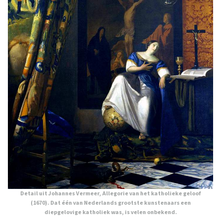
Detail uit Johannes Vermeer,
Allegorie van het katholieke geloof
(1670). Dat één van Nederlands grootste kunstenaars een
diepgelovige katholiek was, is velen onbekend.