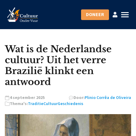
DONEER
Wat is de Nederlandse
cultuur? Uit het verre
Brazilië klinkt een
antwoord
4 september 2025
Door:
Plinio Corrêa de Oliveira
Thema's:
Traditie
Cultuur
Geschiedenis