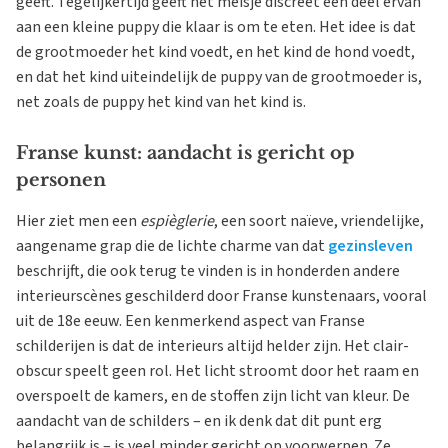
geeft. Tegelijkertijd geeft het meisje discreet een deel ervan
aan een kleine puppy die klaar is om te eten. Het idee is dat
de grootmoeder het kind voedt, en het kind de hond voedt,
en dat het kind uiteindelijk de puppy van de grootmoeder is,
net zoals de puppy het kind van het kind is.
Franse kunst: aandacht is gericht op
personen
Hier ziet men een
espièglerie
, een soort naïeve, vriendelijke,
aangename grap die de lichte charme van dat
gezinsleven
beschrijft, die ook terug te vinden is in honderden andere
interieurscènes geschilderd door Franse kunstenaars, vooral
uit de 18e eeuw. Een kenmerkend aspect van Franse
schilderijen is dat de interieurs altijd helder zijn. Het clair-
obscur speelt geen rol. Het licht stroomt door het raam en
overspoelt de kamers, en de stoffen zijn licht van kleur. De
aandacht van de schilders – en ik denk dat dit punt erg
belangrijk is – is veel minder gericht op voorwerpen. Ze