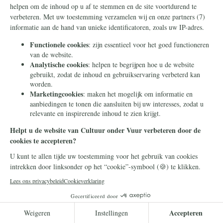
U kunt onze Nederlandse cultuur
redden! Doneer nu.
Makkelijk en snel doneren kan via
iDEAL
. Wilt u liever
zelf overmaken, dan kan dat naar: Rekeningnummer:
NL38 ABNA 0426 8919 29
T.n.v. Stichting Civitas Christiana
O.v.v. Webdonatie Cultuur onder Vuur + uw postcode en
huisnummer
Over ons
Kom in actie
Wie zijn wij?
Petities
Contact
Publicaties
Hugo Bos
Geef uw mening
Onze successen
Ontvang de nieuwsbrief