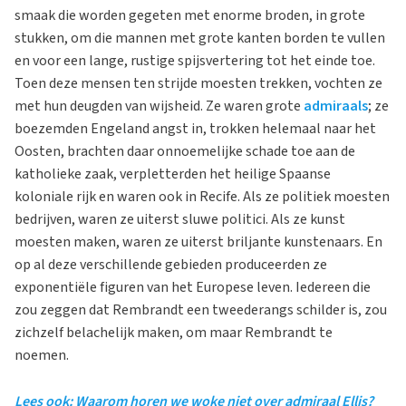
smaak die worden gegeten met enorme broden, in grote
stukken, om die mannen met grote kanten borden te vullen
en voor een lange, rustige spijsvertering tot het einde toe.
Toen deze mensen ten strijde moesten trekken, vochten ze
met hun deugden van wijsheid. Ze waren grote
admiraals
; ze
boezemden Engeland angst in, trokken helemaal naar het
Oosten, brachten daar onnoemelijke schade toe aan de
katholieke zaak, verpletterden het heilige Spaanse
koloniale rijk en waren ook in Recife. Als ze politiek moesten
bedrijven, waren ze uiterst sluwe politici. Als ze kunst
moesten maken, waren ze uiterst briljante kunstenaars. En
op al deze verschillende gebieden produceerden ze
exponentiële figuren van het Europese leven. Iedereen die
zou zeggen dat Rembrandt een tweederangs schilder is, zou
zichzelf belachelijk maken, om maar Rembrandt te
noemen.
Lees ook: Waarom horen we woke niet over admiraal Ellis?