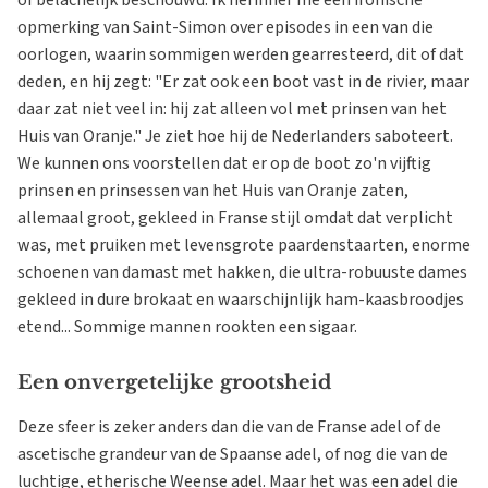
of belachelijk beschouwd. Ik herinner me een ironische
opmerking van Saint-Simon over episodes in een van die
oorlogen, waarin sommigen werden gearresteerd, dit of dat
deden, en hij zegt: "Er zat ook een boot vast in de rivier, maar
daar zat niet veel in: hij zat alleen vol met prinsen van het
Huis van Oranje." Je ziet hoe hij de Nederlanders saboteert.
We kunnen ons voorstellen dat er op de boot zo'n vijftig
prinsen en prinsessen van het Huis van Oranje zaten,
allemaal groot, gekleed in Franse stijl omdat dat verplicht
was, met pruiken met levensgrote paardenstaarten, enorme
schoenen van damast met hakken, die ultra-robuuste dames
gekleed in dure brokaat en waarschijnlijk ham-kaasbroodjes
etend... Sommige mannen rookten een sigaar.
Een onvergetelijke grootsheid
Deze sfeer is zeker anders dan die van de Franse adel of de
ascetische grandeur van de Spaanse adel, of nog die van de
luchtige, etherische Weense adel. Maar het was een adel die