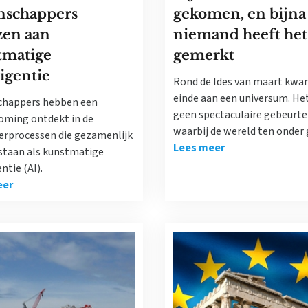
nschappers
gekomen, en bijna
zen aan
niemand heeft het
tmatige
gemerkt
ligentie
Rond de Ides van maart kwa
einde aan een universum. He
happers hebben een
geen spectaculaire gebeurte
oming ontdekt in de
waarbij de wereld ten onder 
rprocessen die gezamenlijk
Lees meer
staan als kunstmatige
ntie (AI).
eer