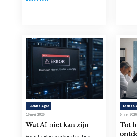
Technologie
Technol
16 mei 2026
5 mei 2026
Wat AI niet kan zijn
Tot h
ontd
Voorstanders van kunstmatige