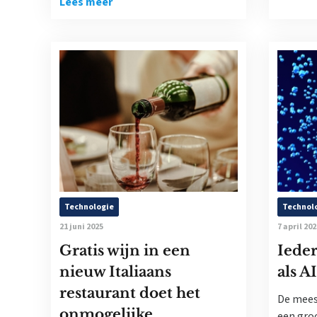
Lees meer
Technologie
Technol
21 juni 2025
7 april 202
Gratis wijn in een
Ieder
nieuw Italiaans
als A
restaurant doet het
De mees
onmogelijke
een groo