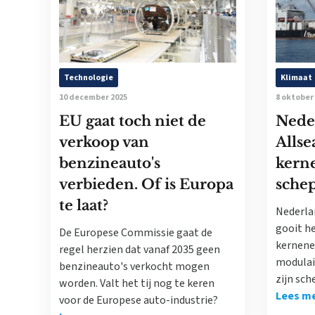
Technologie
Klimaat
10 december 2025
8 oktober
EU gaat toch niet de
Neder
verkoop van
Allse
benzineauto's
kern
verbieden. Of is Europa
sche
te laat?
Nederlan
gooit he
De Europese Commissie gaat de
kernener
regel herzien dat vanaf 2035 geen
modulai
benzineauto's verkocht mogen
zijn sch
worden. Valt het tij nog te keren
Lees m
voor de Europese auto-industrie?