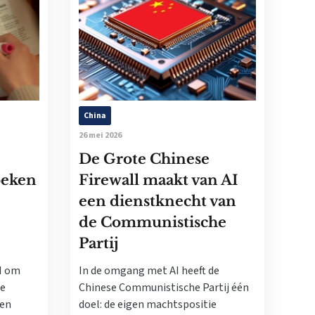
China
26 mei 2026
De Grote Chinese
zoeken
Firewall maakt van AI
een dienstknecht van
de Communistische
Partij
I om
In de omgang met AI heeft de
te
Chinese Communistische Partij één
ken
doel: de eigen machtspositie