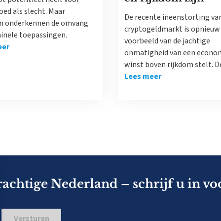
ed als slecht. Maar
De recente ineenstorting va
n onderkennen de omvang
cryptogeldmarkt is opnieuw
minele toepassingen.
voorbeeld van de jachtige
eer
onmatigheid van een econom
winst boven rijkdom stelt. 
Lees meer
rachtige Nederland – schrijf u in vo
Versturen