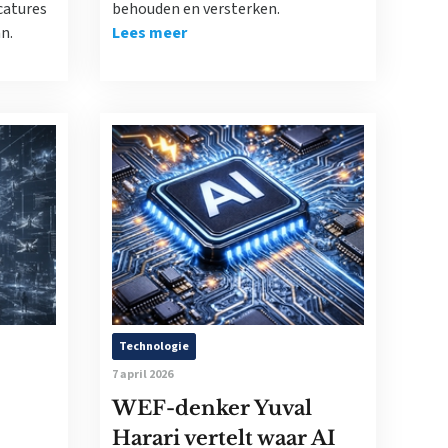
catures
behouden en versterken.
n.
Lees meer
Technologie
7 april 2026
WEF-denker Yuval
Harari vertelt waar AI