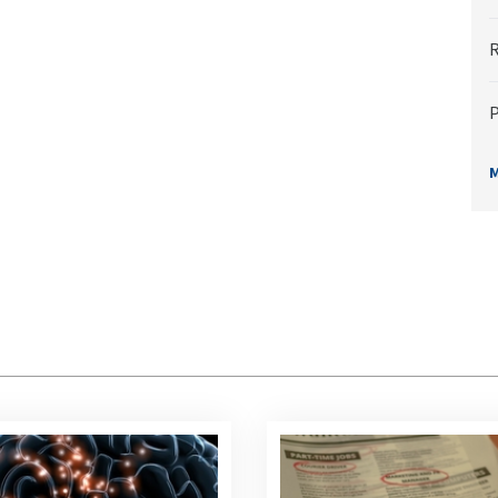
R
P
M