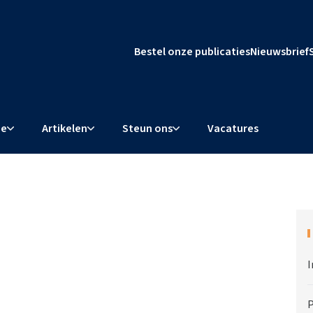
Bestel onze publicaties
Nieuwsbrief
ie
Artikelen
Steun ons
Vacatures
I
P