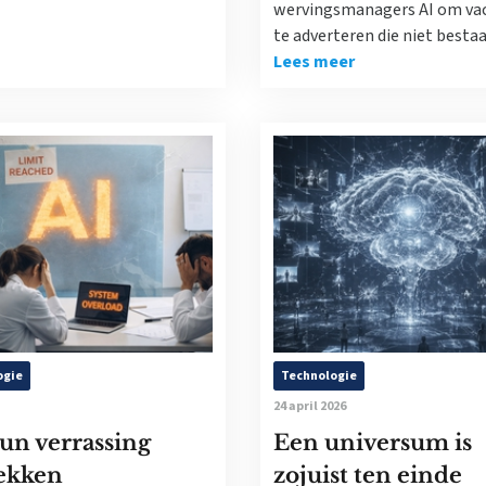
wervingsmanagers AI om va
te adverteren die niet bestaa
Lees meer
ogie
Technologie
24 april 2026
un verrassing
Een universum is
ekken
zojuist ten einde