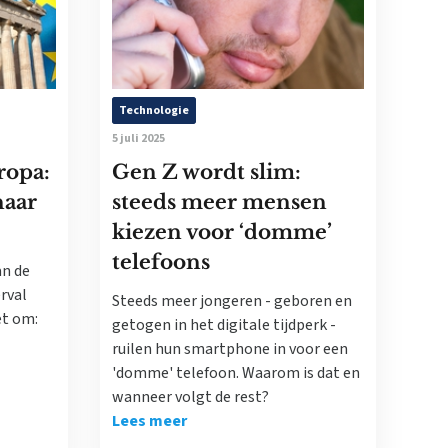
Technologie
5 juli 2025
ropa:
Gen Z wordt slim:
naar
steeds meer mensen
kiezen voor ‘domme’
telefoons
an de
rval
Steeds meer jongeren - geboren en
iet om:
getogen in het digitale tijdperk -
ruilen hun smartphone in voor een
'domme' telefoon. Waarom is dat en
wanneer volgt de rest?
Lees meer