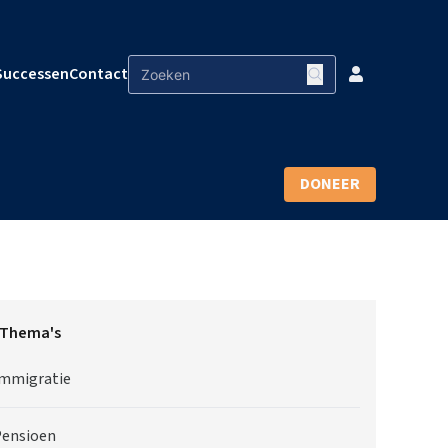
Successen
Contact
DONEER
Thema's
mmigratie
ensioen