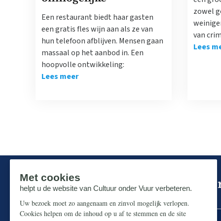
zowel go
Een restaurant biedt haar gasten
weinige
een gratis fles wijn aan als ze van
van cri
hun telefoon afblijven. Mensen gaan
Lees m
massaal op het aanbod in. Een
hoopvolle ontwikkeling:
Lees meer
Mis niks in de strijd om ons p
Zorg dat u niets over dit thema mist.