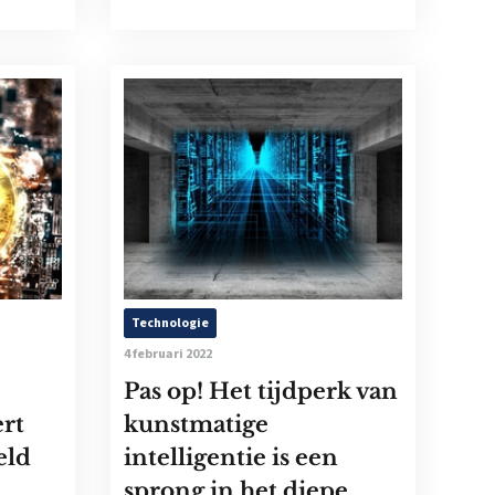
Technologie
4 februari 2022
Pas op! Het tijdperk van
ert
kunstmatige
eld
intelligentie is een
sprong in het diepe