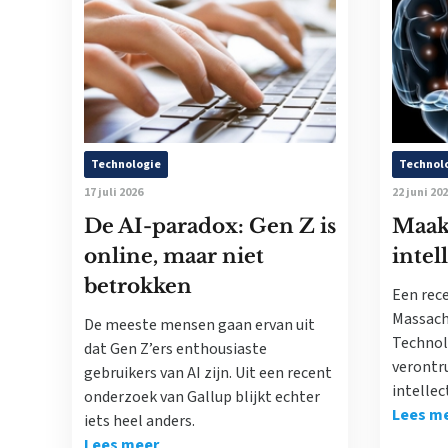
Technologie
Technol
17 juli 2026
22 juni 20
De AI-paradox: Gen Z is
Maak
online, maar niet
inte
betrokken
Een rec
Massach
De meeste mensen gaan ervan uit
Technol
dat Gen Z’ers enthousiaste
verontru
gebruikers van AI zijn. Uit een recent
intellec
onderzoek van Gallup blijkt echter
Lees m
iets heel anders.
Lees meer