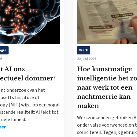
ogie
Werk
26
22 juni 2026
t AI ons
Hoe kunstmatige
llectueel dommer?
intelligentie het 
naar werk tot een
ent onderzoek van het
nachtmerrie kan
usetts Institute of
ogy (MIT) wijst op een nogal
maken
stende realiteit: AI leidt tot
Werkzoekenden gebruiken A
tuele luiheid.
onder valse voorwendselen 
eer
solliciteren. Tegelijk gebrui