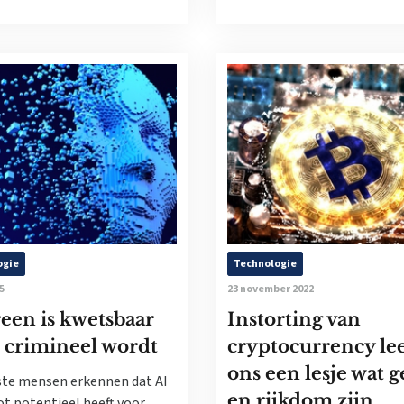
ogie
Technologie
5
23 november 2022
een is kwetsbaar
Instorting van
I crimineel wordt
cryptocurrency le
ons een lesje wat g
te mensen erkennen dat AI
en rijkdom zijn
t potentieel heeft voor