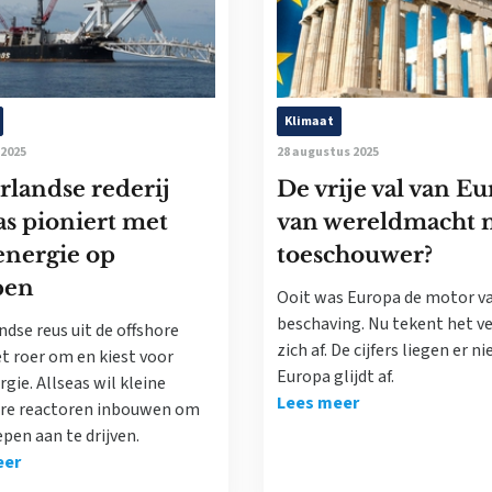
Klimaat
 2025
28 augustus 2025
landse rederij
De vrije val van Eu
as pioniert met
van wereldmacht 
energie op
toeschouwer?
pen
Ooit was Europa de motor v
beschaving. Nu tekent het ve
dse reus uit de offshore
zich af. De cijfers liegen er n
t roer om en kiest voor
Europa glijdt af.
gie. Allseas wil kleine
Lees meer
re reactoren inbouwen om
epen aan te drijven.
eer