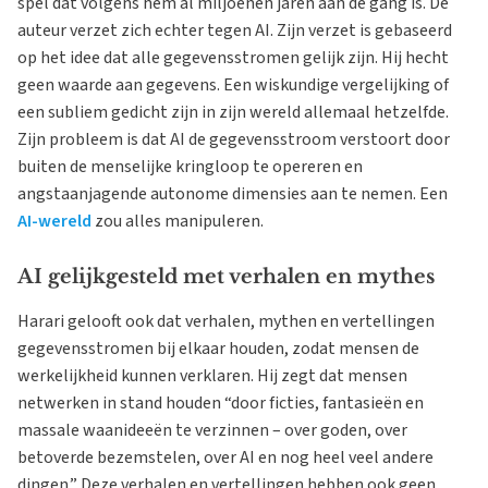
spel dat volgens hem al miljoenen jaren aan de gang is. De
auteur verzet zich echter tegen AI. Zijn verzet is gebaseerd
op het idee dat alle gegevensstromen gelijk zijn. Hij hecht
geen waarde aan gegevens. Een wiskundige vergelijking of
een subliem gedicht zijn in zijn wereld allemaal hetzelfde.
Zijn probleem is dat AI de gegevensstroom verstoort door
buiten de menselijke kringloop te opereren en
angstaanjagende autonome dimensies aan te nemen. Een
AI-wereld
zou alles manipuleren.
AI gelijkgesteld met verhalen en mythes
Harari gelooft ook dat verhalen, mythen en vertellingen
gegevensstromen bij elkaar houden, zodat mensen de
werkelijkheid kunnen verklaren. Hij zegt dat mensen
netwerken in stand houden “door ficties, fantasieën en
massale waanideeën te verzinnen – over goden, over
betoverde bezemstelen, over AI en nog heel veel andere
dingen.” Deze verhalen en vertellingen hebben ook geen