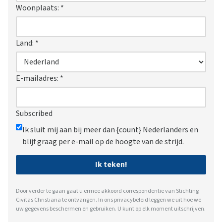
Woonplaats:
*
Land:
*
E-mailadres:
*
Subscribed
Ik sluit mij aan bij meer dan {count} Nederlanders en
blijf graag per e-mail op de hoogte van de strijd.
Ik teken!
Door verder te gaan gaat u ermee akkoord correspondentie van Stichting
Civitas Christiana te ontvangen. In ons
privacybeleid
leggen we uit hoe we
uw gegevens beschermen en gebruiken. U kunt op elk moment uitschrijven.