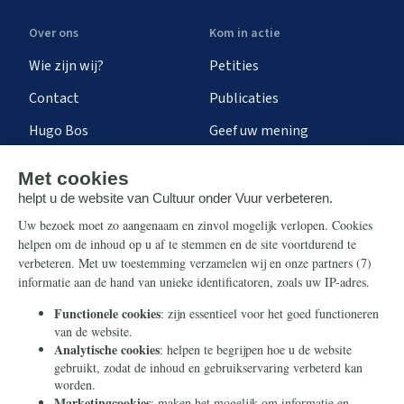
Over ons
Kom in actie
Wie zijn wij?
Petities
Contact
Publicaties
Hugo Bos
Geef uw mening
Onze successen
Ontvang de nieuwsbrief
Steun ons
Info
Nieuwsbrief
Contact
Eenmalig
Ontvang onze Telegram-
berichten
Maandelijks
Privacy
Periodiek
Nalaten