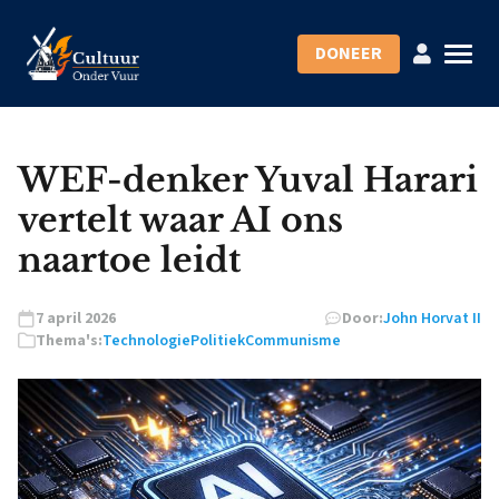
DONEER
WEF-denker Yuval Harari
vertelt waar AI ons
naartoe leidt
7 april 2026
Door:
John Horvat II
Thema's:
Technologie
Politiek
Communisme