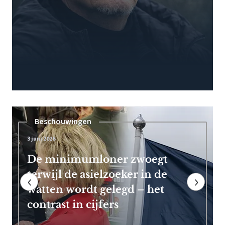
Pensioen
7 mei 2026
Frans Timmermans kan vroeg
met pensioen dankzij royale
‹
›
EU-uitkering