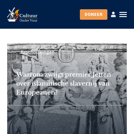
DONEER
Beschouwingen
15 mei 2026
Waarom zwijgt premier Jetten
over islamitische slavernij van
Europeanen?