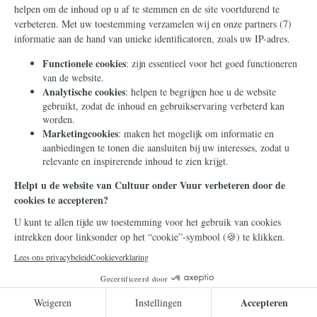
Frans Timmermans
14 juli 2026
Frans Timmermans krijgt
geheel onverdiend een
eretitel als minister van Staat
Frans Timmermans is benoemd tot minister
van Staat. Waar heeft hij dit buitengewone
eerbetoon aan te danken?
Lees meer