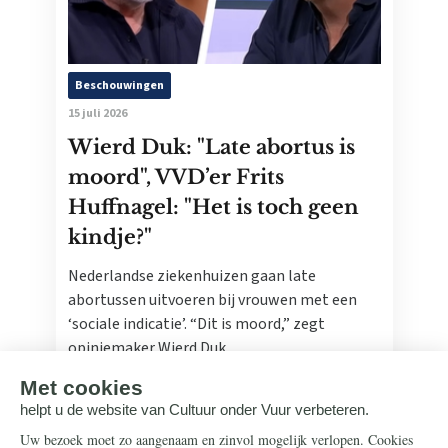
Beschouwingen
15 juli 2026
Wierd Duk: "Late abortus is
moord", VVD’er Frits
Huffnagel: "Het is toch geen
kindje?"
Nederlandse ziekenhuizen gaan late
abortussen uitvoeren bij vrouwen met een
‘sociale indicatie’. “Dit is moord,” zegt
opiniemaker Wierd Duk.
Lees meer