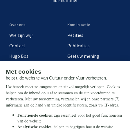
huisnummer
Over ons
Kom in actie
Wie zijn wij?
Petities
Contact
Publicaties
Hugo Bos
Geef uw mening
Onze successen
Ontvang de nieuwsbrief
Steun ons
Info
Nieuwsbrief
Contact
Eenmalig
Ontvang onze Telegram-
berichten
Maandelijks
Privacy
Periodiek