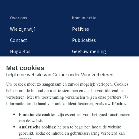
Over ons
Kom in actie
Wie zijn wij?
Petities
Contact
Publicaties
Hugo Bos
Geef uw mening
Onze successen
Ontvang de nieuwsbrief
Steun ons
Info
Nieuwsbrief
Contact
Eenmalig
Ontvang onze Telegram-
berichten
Maandelijks
Privacy
Periodiek
Nalaten