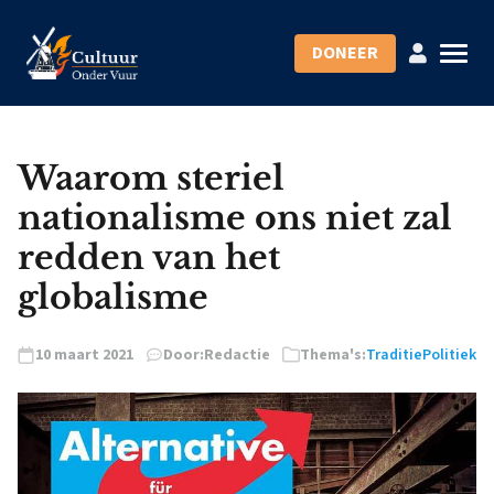
DONEER
Waarom steriel
nationalisme ons niet zal
redden van het
globalisme
10 maart 2021
Door:
Redactie
Thema's:
Traditie
Politiek