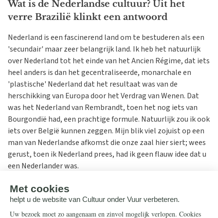
Wat is de Nederlandse cultuur? Uit het
verre Brazilië klinkt een antwoord
Nederland is een fascinerend land om te bestuderen als een
'secundair' maar zeer belangrijk land. Ik heb het natuurlijk
over Nederland tot het einde van het Ancien Régime, dat iets
heel anders is dan het gecentraliseerde, monarchale en
'plastische' Nederland dat het resultaat was van de
herschikking van Europa door het Verdrag van Wenen. Dat
was het Nederland van Rembrandt, toen het nog iets van
Bourgondië had, een prachtige formule. Natuurlijk zou ik ook
iets over België kunnen zeggen. Mijn blik viel zojuist op een
man van Nederlandse afkomst die onze zaal hier siert; wees
gerust, toen ik Nederland prees, had ik geen flauw idee dat u
een Nederlander was.
Wat kunnen we zeggen over Nederland? Laten we eerst iets
zeggen over de politieke organisatie. Laten we zeggen dat
Nederland volledig uit bijzonderheden bestond. Het was een