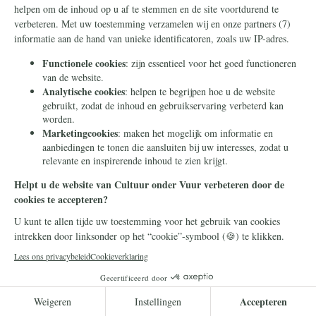
conglomeraat van vaag confederale kleine staten die samen
vormden wat de Fransen les états généraux de l'Hollande
noemden. Het was grofweg een geografisch gebied rond de
Rijn en gelegen aan zee, waar men al tegen de zee vocht met
dijken, enz., in een zeer karakteristiek landschap.
Christelijke beschaving
Leestijd: 14 minuten
Lees verder
Laatste video's
Alle video's