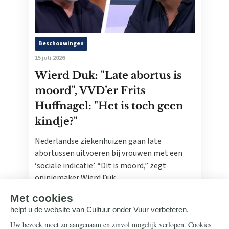
Beschouwingen
15 juli 2026
Wierd Duk: "Late abortus is
moord", VVD’er Frits
Huffnagel: "Het is toch geen
kindje?"
Nederlandse ziekenhuizen gaan late
abortussen uitvoeren bij vrouwen met een
‘sociale indicatie’. “Dit is moord,” zegt
opiniemaker Wierd Duk.
Lees meer