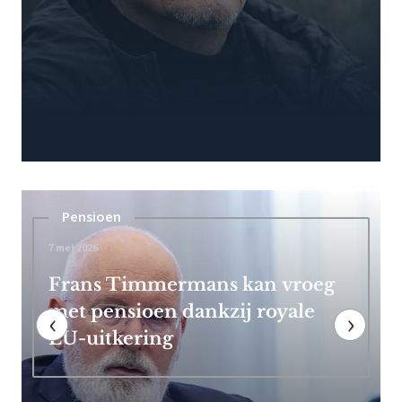
Beschouwingen
22 januari 2026
Dit is de nieuwe box 3-belasting:
man krijgt aanslag van 1 miljoen
‹
›
voor ongerealiseerde winst die
hij verloor