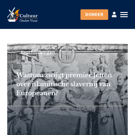
DONEER
Beschouwingen
15 mei 2026
Waarom zwijgt premier Jetten
over islamitische slavernij van
Europeanen?