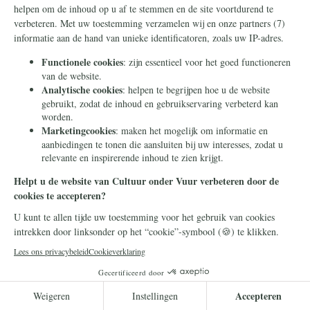
Frans Timmermans
14 juli 2026
Frans Timmermans krijgt
geheel onverdiend een
eretitel als minister van Staat
Frans Timmermans is benoemd tot minister
van Staat. Waar heeft hij dit buitengewone
eerbetoon aan te danken?
Lees meer