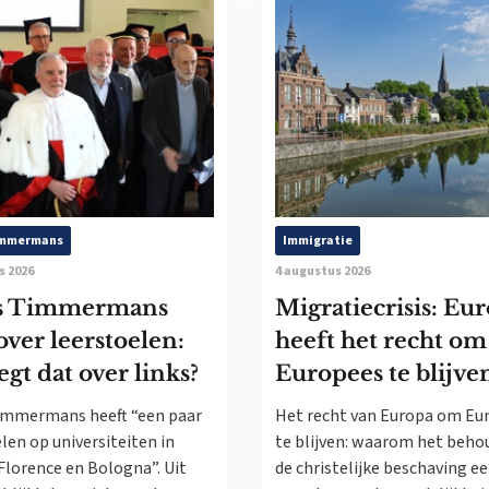
immermans
Immigratie
s 2026
4 augustus 2026
s Timmermans
Migratiecrisis: Eu
 over leerstoelen:
heeft het recht om
egt dat over links?
Europees te blijve
immermans heeft “een paar
Het recht van Europa om Eu
len op universiteiten in
te blijven: waarom het beho
Florence en Bologna”. Uit
de christelijke beschaving e