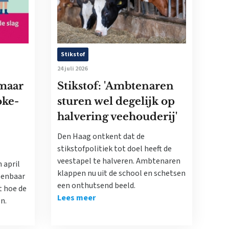
Stikstof
24 juli 2026
maar
Stikstof: 'Ambtenaren
oke-
sturen wel degelijk op
halvering veehouderij'
Den Haag ontkent dat de
stikstofpolitiek tot doel heeft de
veestapel te halveren. Ambtenaren
 april
klappen nu uit de school en schetsen
penbaar
een onthutsend beeld.
 hoe de
Lees meer
n.