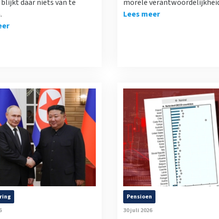
blijkt daar niets van te
morele verantwoordelijkheid 
.
Lees meer
eer
ring
Pensioen
6
30 juli 2026