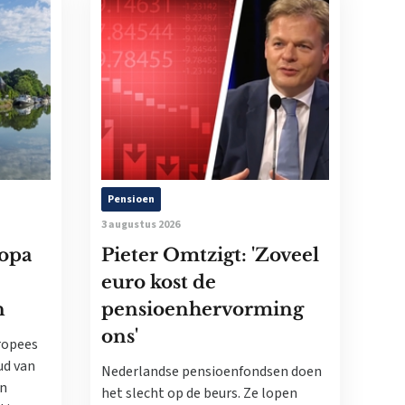
Pensioen
3 augustus 2026
ropa
Pieter Omtzigt: 'Zoveel
euro kost de
n
pensioenhervorming
ons'
ropees
ud van
Nederlandse pensioenfondsen doen
en
het slecht op de beurs. Ze lopen