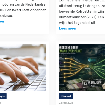
Zonnepanelen helpen de CO
 motoren van de Nederlandse
uitstoot terug te dringen, z
e? Een kwart leeft onder het
beweerde Rob Jetten in zijn t
sniveau.
klimaatminister (2023). Een
eer
wijst het tegendeel uit.
Lees meer
ogie
Klimaat
6
16 juli 2026