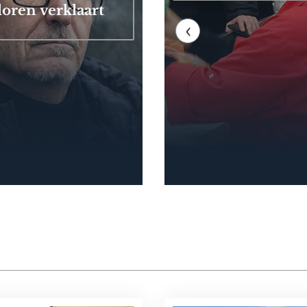
loren verklaart
‹