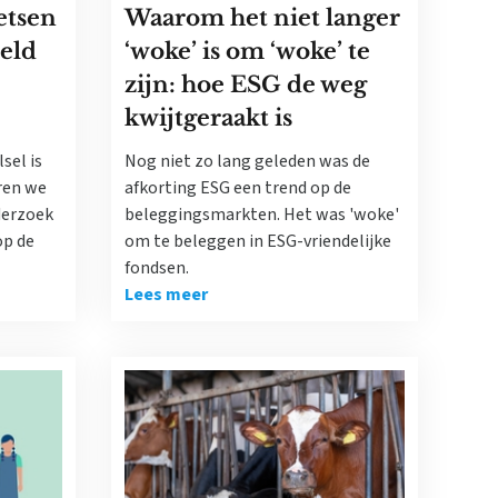
etsen
Waarom het niet langer
eld
‘woke’ is om ‘woke’ te
zijn: hoe ESG de weg
kwijtgeraakt is
sel is
Nog niet zo lang geleden was de
ren we
afkorting ESG een trend op de
derzoek
beleggingsmarkten. Het was 'woke'
op de
om te beleggen in ESG-vriendelijke
fondsen.
Lees meer