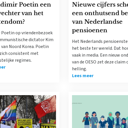
adimir Poetin een
Nieuwe cijfers sch
echter van het
een onthutsend be
stendom?
van Nederlandse
pensioenen
r Poetin op vriendenbezoek
communistische dictator Kim
Het Nederlands pensioenstel
 van Noord Korea. Poetin
het beste ter wereld. Dat ho
 zich consistent met
vaak in media. Een nieuw on
stelijke regimes.
van de OESO zet deze claim 
eer
helling.
Lees meer