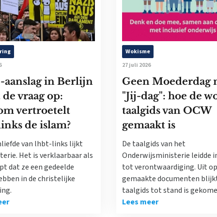
ring
Wokisme
6
27 juli 2026
-aanslag in Berlijn
Geen Moederdag 
 de vraag op:
"Jij-dag": hoe de w
m vertroetelt
taalgids van OCW
links de islam?
gemaakt is
liefde van lhbt-links lijkt
De taalgids van het
erie. Het is verklaarbaar als
Onderwijsministerie leidde in
jpt dat ze een gedeelde
tot verontwaardiging. Uit o
bben in de christelijke
gemaakte documenten blijkt
ing.
taalgids tot stand is gekome
eer
Lees meer