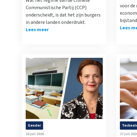
Wat het regime van de Chinese
voor de
Communistische Partij (CCP)
economi
onderscheidt, is dat het zijn burgers
bijstand
in andere landen onderdrukt.
Lees m
Lees meer
Gender
Technol
18 juli 2026
17 juli 202