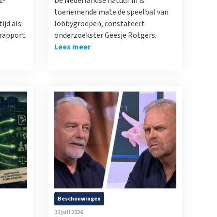
2-
De Nederlandse natuur in is
o
toenemende mate de speelbal van
ijd als
lobbygroepen, constateert
 rapport
onderzoekster Geesje Rotgers.
Lees meer
Beschouwingen
15 juli 2026