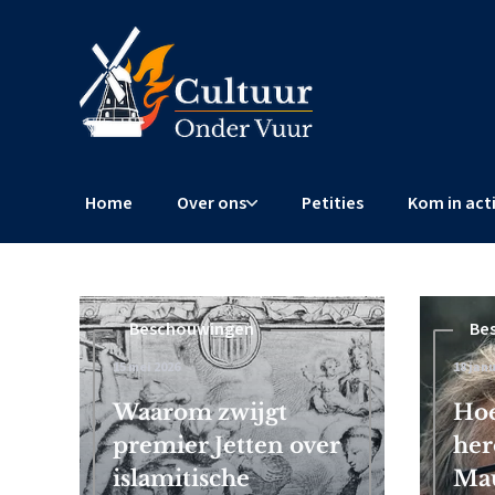
Home
Over ons
Petities
Kom in act
Beschouwingen
Beschouwingen
Be
15 mei 2026
4 februari 2026
18 janu
 Frits
Waarom zwijgt
Censuurschandaal EU: Brusse
Hoe
premier Jetten over
wereldwijde censuur af
her
islamitische
Mau