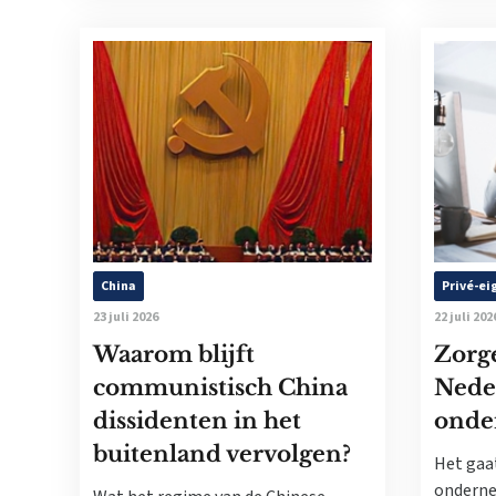
China
Privé-e
23 juli 2026
22 juli 202
Waarom blijft
Zorg
communistisch China
Nede
dissidenten in het
onde
buitenland vervolgen?
Het gaa
onderne