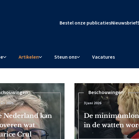
Bestel onze publicaties
Nieuwsbrief
ie
Artikelen
Steun ons
Vacatures
schouwingen
Beschouwingen
ari 2026
3 juni 2026
l dwingt
 Nederland kan
De minimumloner
overen wat
in de watten word
rice Crul