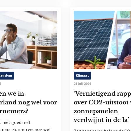
igendom
Klimaat
6
21 juli 2026
en we in
‘Vernietigend rapp
rland nog wel voor
over CO2-uitstoot
rnemers?
zonnepanelen
verdwijnt in de la’
t niet goed met
mers. Zorgen we nog wel