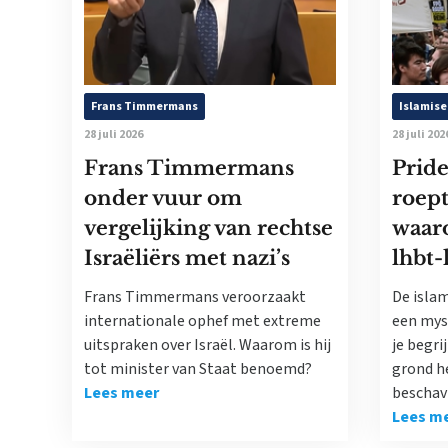
Frans Timmermans
Islamise
28 juli 2026
28 juli 202
Frans Timmermans
Pride
onder vuur om
roept
vergelijking van rechtse
waaro
Israëliërs met nazi’s
lhbt-
Frans Timmermans veroorzaakt
De islam
internationale ophef met extreme
een myst
uitspraken over Israël. Waarom is hij
je begri
tot minister van Staat benoemd?
grond he
Lees meer
beschav
Lees m