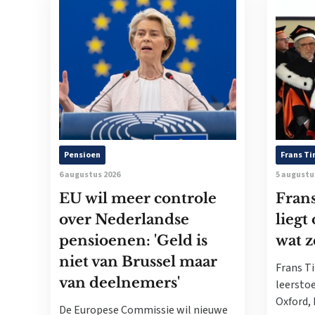
Pensioen
Frans T
6 augustus 2026
5 augustu
EU wil meer controle
Fran
over Nederlandse
liegt
pensioenen: 'Geld is
wat z
niet van Brussel maar
Frans T
van deelnemers'
leerstoe
Oxford, 
De Europese Commissie wil nieuwe