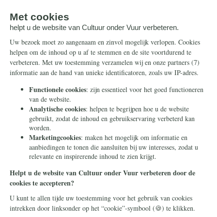
Onze successen
Ontvang de nieuwsbrief
Steun ons
Info
Nieuwsbrief
Contact
Eenmalig
Ontvang onze Telegram-
berichten
Maandelijks
Privacy
Periodiek
Nalaten
Zelf overschrijven
© 2026 Stichting Civitas Christiana
Cookieverklaring