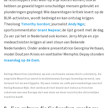
de relschoppers snel weer op vrije voeten komen, ook al
hebben ze geweld tegen onschuldige mensen gebruikt en
plunderingen gepleegd. Wie daarentegen kritiek levert op de
BLM-activisten, wordt bedreigd en kan ontslag krijgen.
Theoloog
Timothy Gordon
; journalist
Andy Ngo
;
sportcommentator
Grant Nepear
; de lijst groeit met de dag.
Zo ver zal het in Nederland ook komen. Jerry Afryie en zijn
medeactivisten krijgen al veel steun van Bekende
Nederlanders. Onder andere presentatrice Georgina Verbaan,
model Doutzen Kroes en voetballer Memphis Depay stonden
maandag op de Dam
.
Heilige Mauritius (midden) op een zestiende-eeuws Duits schilderij. De
negroïde Mauritius werd in middeleeuws Europa levendig vereerd, van
Ierland tot en met Egypte. Hij was ridder en zelfs patroonheilige van het
Heilig Roomse Rijk. Het ontkracht het beeld dat linkse activisten
schetsen van een Europa dat een door en door racistische christelijke
traditie heeft.