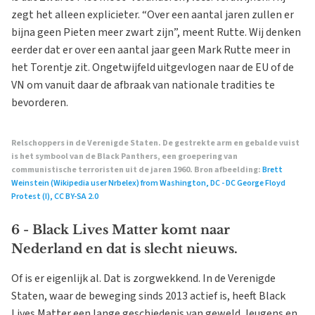
zegt het alleen explicieter. “Over een aantal jaren zullen er
bijna geen Pieten meer zwart zijn”, meent Rutte. Wij denken
eerder dat er over een aantal jaar geen Mark Rutte meer in
het Torentje zit. Ongetwijfeld uitgevlogen naar de EU of de
VN om vanuit daar de afbraak van nationale tradities te
bevorderen.
Relschoppers in de Verenigde Staten. De gestrekte arm en gebalde vuist
is het symbool van de Black Panthers, een groepering van
communistische terroristen uit de jaren 1960. Bron afbeelding:
Brett
Weinstein (Wikipedia user Nrbelex) from Washington, DC - DC George Floyd
Protest (I), CC BY-SA 2.0
6 - Black Lives Matter komt naar
Nederland en dat is slecht nieuws.
Of is er eigenlijk al. Dat is zorgwekkend. In de Verenigde
Staten, waar de beweging sinds 2013 actief is, heeft Black
Lives Matter een lange geschiedenis van geweld, leugens en