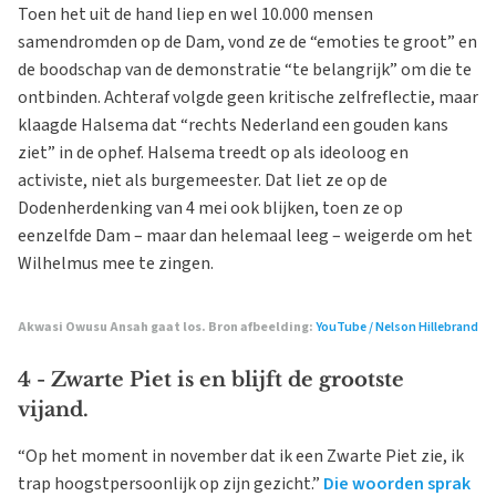
Toen het uit de hand liep en wel 10.000 mensen
samendromden op de Dam, vond ze de “emoties te groot” en
de boodschap van de demonstratie “te belangrijk” om die te
ontbinden. Achteraf volgde geen kritische zelfreflectie, maar
klaagde Halsema dat “rechts Nederland een gouden kans
ziet” in de ophef. Halsema treedt op als ideoloog en
activiste, niet als burgemeester. Dat liet ze op de
Dodenherdenking van 4 mei ook blijken, toen ze op
eenzelfde Dam – maar dan helemaal leeg – weigerde om het
Wilhelmus mee te zingen.
Akwasi Owusu Ansah gaat los. Bron afbeelding:
YouTube / Nelson Hillebrand
4 - Zwarte Piet is en blijft de grootste
vijand.
“Op het moment in november dat ik een Zwarte Piet zie, ik
trap hoogstpersoonlijk op zijn gezicht.”
Die woorden sprak