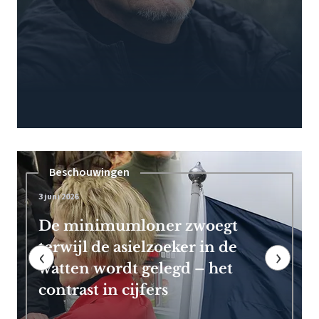
Pensioen
7 mei 2026
Frans Timmermans kan vroeg
met pensioen dankzij royale
‹
›
EU-uitkering