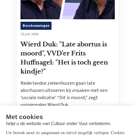
Beschouwingen
15 juli 2026
Wierd Duk: "Late abortus is
moord", VVD’er Frits
Huffnagel: "Het is toch geen
kindje?"
Nederlandse ziekenhuizen gaan late
abortussen uitvoeren bij vrouwen met een
‘sociale indicatie’. “Dit is moord,” zegt
opiniemaker Wierd Duk.
Lees meer