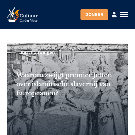
DONEER
Beschouwingen
15 mei 2026
Waarom zwijgt premier Jetten
over islamitische slavernij van
Europeanen?