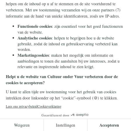
Frans Timmermans
14 juli 2026
Frans Timmermans krijgt
geheel onverdiend een
eretitel als minister van Staat
Frans Timmermans is benoemd tot minister
van Staat. Waar heeft hij dit buitengewone
eerbetoon aan te danken?
Lees meer