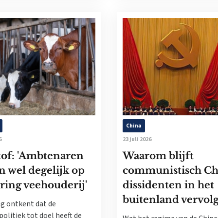
China
6
23 juli 2026
tof: 'Ambtenaren
Waarom blijft
n wel degelijk op
communistisch Ch
ring veehouderij'
dissidenten in het
buitenland vervol
g ontkent dat de
politiek tot doel heeft de