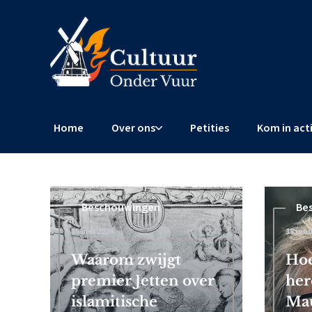
Home
Over ons
Petities
Kom in act
Beschouwingen
Beschouwingen
Be
15 mei 2026
4 februari 2026
18 janu
 Frits
Waarom zwijgt
Censuurschandaal EU: Brusse
Hoe
premier Jetten over
wereldwijde censuur af
her
islamitische
Mau