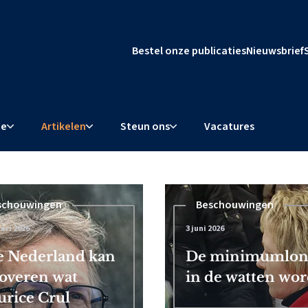
Bestel onze publicaties
Nieuwsbrief
ie
Artikelen
Steun ons
Vacatures
schouwingen
Beschouwingen
ari 2026
3 juni 2026
l dwingt
 Nederland kan
De minimumloner
overen wat
in de watten word
rice Crul