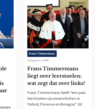
Frans Timmermans
5 augustus 2026
ole
Frans Timmermans
liegt over leerstoelen:
is
wat zegt dat over links?
aar
Frans Timmermans heeft “een paar
leerstoelen op universiteiten in
Oxford, Florence en Bologna”. Uit
nieuwe