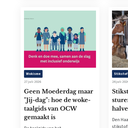
Wokisme
Stikstof
27 juli 2026
24 juli 202
Geen Moederdag maar
Stiks
"Jij-dag": hoe de woke-
sture
taalgids van OCW
halve
gemaakt is
Den Haa
stikstof