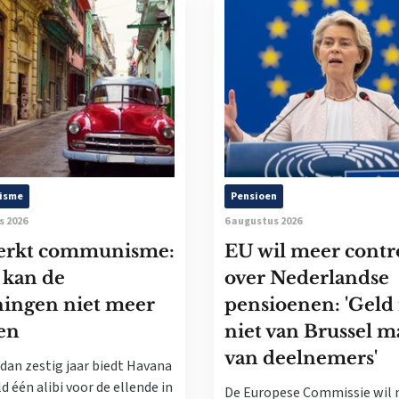
isme
Pensioen
s 2026
6 augustus 2026
erkt communisme:
EU wil meer contr
 kan de
over Nederlandse
ningen niet meer
pensioenen: 'Geld 
en
niet van Brussel m
van deelnemers'
dan zestig jaar biedt Havana
d één alibi voor de ellende in
De Europese Commissie wil 