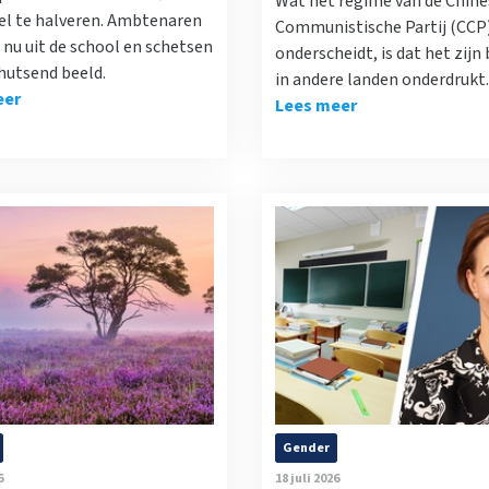
Wat het regime van de Chine
el te halveren. Ambtenaren
Communistische Partij (CCP
nu uit de school en schetsen
onderscheidt, is dat het zijn
hutsend beeld.
in andere landen onderdrukt.
eer
Lees meer
Gender
6
18 juli 2026