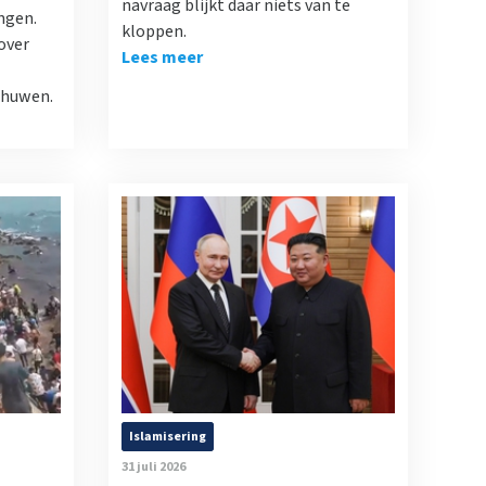
navraag blijkt daar niets van te
ngen.
kloppen.
over
Lees meer
chuwen.
Islamisering
31 juli 2026