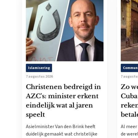
Islamisering
Commun
7 augustus 2026
7 augustu
Christenen bedreigd in
Zo w
AZC's: minister erkent
Cuba
eindelijk wat al jaren
reke
speelt
betal
Asielminister Van den Brink heeft
Al meer 
duidelijk gemaakt wat christelijke
de werel