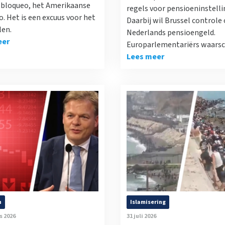
l bloqueo, het Amerikaanse
regels voor pensioeninstelli
. Het is een excuus voor het
Daarbij wil Brussel controle 
len.
Nederlands pensioengeld.
eer
Europarlementariërs waars
Lees meer
n
Islamisering
s 2026
31 juli 2026