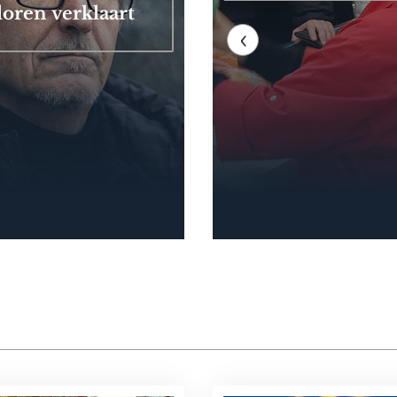
loren verklaart
‹