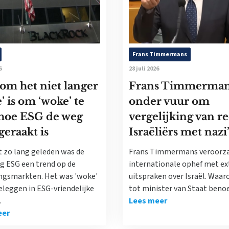
Frans Timmermans
6
28 juli 2026
om het niet langer
Frans Timmerma
’ is om ‘woke’ te
onder vuur om
 hoe ESG de weg
vergelijking van r
geraakt is
Israëliërs met nazi
t zo lang geleden was de
Frans Timmermans veroorz
ng ESG een trend op de
internationale ophef met e
ngsmarkten. Het was 'woke'
uitspraken over Israël. Waaro
eleggen in ESG-vriendelijke
tot minister van Staat ben
.
Lees meer
eer