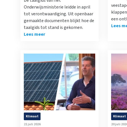
De taalgids van het
veestap
Onderwijsministerie leidde in april
klappen 
tot verontwaardiging. Uit openbaar
een ont
gemaakte documenten blijkt hoe de
Lees m
taalgids tot stand is gekomen.
Lees meer
Klimaat
Klimaat
21 juli 2026
20 juli 202