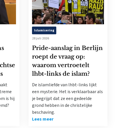
Islamisering
28 juli 2026
ns
Pride-aanslag in Berlijn
roept de vraag op:
echtse
waarom vertroetelt
’s
lhbt-links de islam?
aakt
De islamliefde van lhbt-links lijkt
xtreme
een mysterie. Het is verklaarbaar als
m is hij
je begrijpt dat ze een gedeelde
oemd?
grond hebben in de christelijke
beschaving.
Lees meer