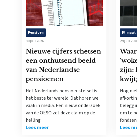
Pensioen
Klimaat
30 juli 2026
29 juli 202
Nieuwe cijfers schetsen
Waar
een onthutsend beeld
‘woke
van Nederlandse
zijn:
pensioenen
kwijt
Het Nederlands pensioenstelsel is
Nog nie
het beste ter wereld. Dat horen we
afkorti
vaak in media. Een nieuw onderzoek
beleggi
van de OESO zet deze claim op de
om te b
helling.
fondsen
Lees meer
Lees m