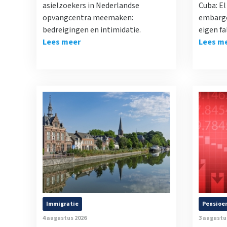
asielzoekers in Nederlandse
Cuba: E
opvangcentra meemaken:
embargo
bedreigingen en intimidatie.
eigen fa
Lees meer
Lees m
Immigratie
Pensioe
4 augustus 2026
3 augustu