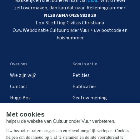
Makkelijk en snel doneren kan via
iDEAL
. Wilt u liever
zelf overmaken, dan kan dat naar: Rekeningnummer:
NL38 ABNA 0426 8919 29
T.n.v. Stichting Civitas Christiana
O.v.v. Webdonatie Cultuur onder Vuur + uw postcode en
huisnummer
Over ons
Kom in actie
Wie zijn wij?
Petities
Contact
Publicaties
Hugo Bos
Geef uw mening
Onze successen
Ontvang de nieuwsbrief
Steun ons
Info