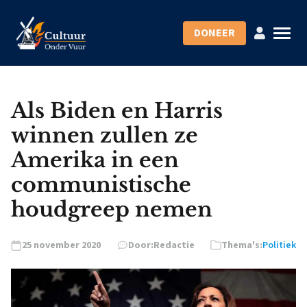
DONEER
Als Biden en Harris
winnen zullen ze
Amerika in een
communistische
houdgreep nemen
25 november 2020
Door:
Redactie
Thema's:
Politiek