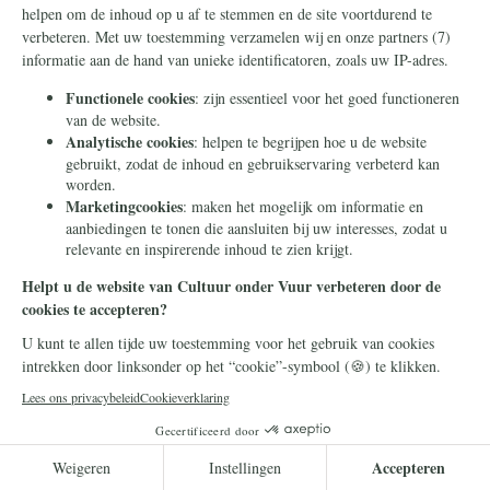
Frans Timmermans
14 juli 2026
Frans Timmermans krijgt
geheel onverdiend een
eretitel als minister van Staat
Frans Timmermans is benoemd tot minister
van Staat. Waar heeft hij dit buitengewone
eerbetoon aan te danken?
Lees meer