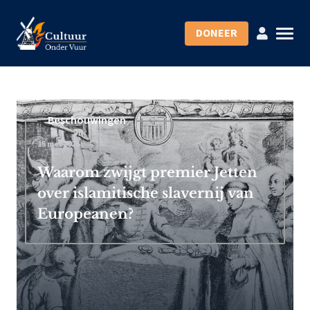
DONEER
Beschouwingen
15 mei 2026
Waarom zwijgt premier Jetten
over islamitische slavernij van
Europeanen?