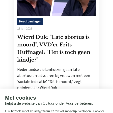
Beschouwingen
15 juli 2026
Wierd Duk: "Late abortus is
moord", VVD’er Frits
Huffnagel: "Het is toch geen
kindje?"
Nederlandse ziekenhuizen gaan late
abortussen uitvoeren bij vrouwen met een
‘sociale indicatie’. “Dit is moord,” zegt
opiniemaker Wierd Duk.
Lees meer