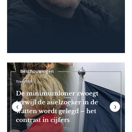
Pensioen
7 mei 2026
Frans Timmermans kan vroeg
met pensioen dankzij royale
‹
›
EU-uitkering