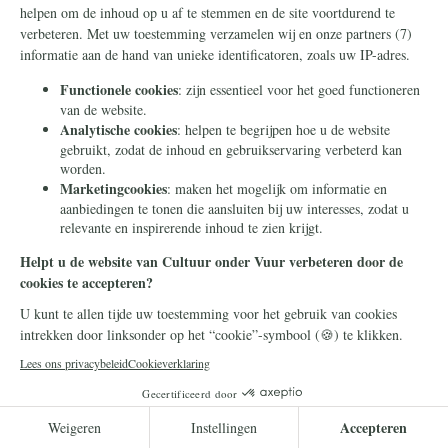
Islamisering
10 juli 2026
Republikeinen gaan voor een
"shariavrij" Texas
De islamisering gaat niet aan de Verenigde
Staten voorbij. De Republikeinse Partij in de
deelstaat Texas reageert met een pakket aan
anti-sharia-voorstellen.
Lees meer