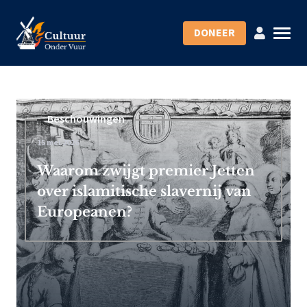
DONEER
Beschouwingen
15 mei 2026
Waarom zwijgt premier Jetten
over islamitische slavernij van
Europeanen?