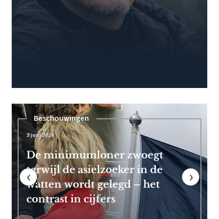
Pensioen
7 mei 2026
Frans Timmermans kan vroeg
met pensioen dankzij royale
‹
›
EU-uitkering