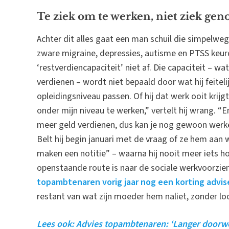
Te ziek om te werken, niet ziek ge
Achter dit alles gaat een man schuil die simpelwe
zware migraine, depressies, autisme en PTSS keu
‘restverdiencapaciteit’ niet af. Die capaciteit – 
verdienen – wordt niet bepaald door wat hij feitelij
opleidingsniveau passen. Of hij dat werk ooit krij
onder mijn niveau te werken,” vertelt hij wrang. “
meer geld verdienen, dus kan je nog gewoon werken
Belt hij begin januari met de vraag of ze hem aan
maken een notitie” – waarna hij nooit meer iets ho
openstaande route is naar de sociale werkvoorzie
topambtenaren vorig jaar nog een korting advi
restant van wat zijn moeder hem naliet, zonder lo
Lees ook: Advies topambtenaren: ‘Langer door