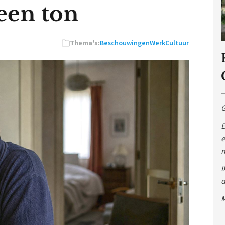
 een ton
Thema's:
Beschouwingen
Werk
Cultuur
G
E
e
n
I
d
M