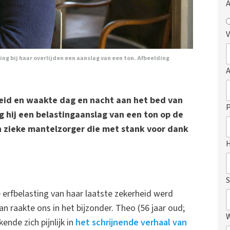
A
V
ing bij haar overlijden een aanslag van een ton. Afbeelding
dheid en waakte dag en nacht aan het bed van
P
g hij een belastingaanslag van een ton op de
ch zieke mantelzorger die met stank voor dank
S
erfbelasting van haar laatste zekerheid werd
 raakte ons in het bijzonder. Theo (56 jaar oud;
nde zich pijnlijk in
het schrijnende verhaal van