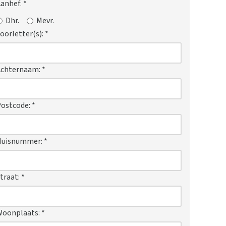
anhef:
*
Dhr.
Mevr.
oorletter(s):
*
Achternaam:
*
ostcode:
*
Huisnummer:
*
traat:
*
Woonplaats:
*