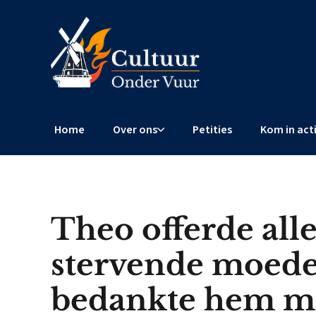
Home
Over ons
Petities
Kom in act
Theo offerde alle
stervende moeder
bedankte hem m