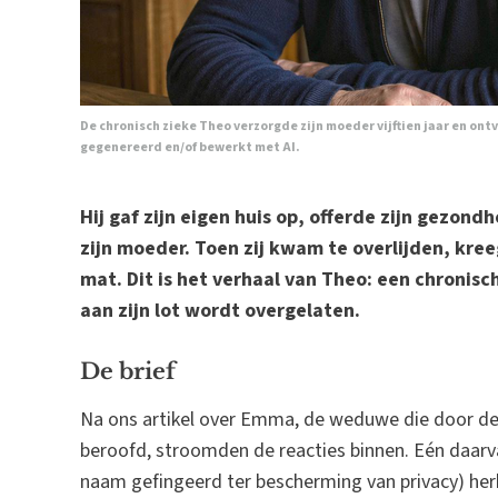
De chronisch zieke Theo verzorgde zijn moeder vijftien jaar en ontv
gegenereerd en/of bewerkt met AI.
Hij gaf zijn eigen huis op, offerde zijn gezon
zijn moeder. Toen zij kwam te overlijden, kree
mat. Dit is het verhaal van Theo: een chronis
aan zijn lot wordt overgelaten.
De brief
Na ons artikel over Emma, de weduwe die door de 
beroofd, stroomden de reacties binnen. Eén daarvan
naam gefingeerd ter bescherming van privacy) herke