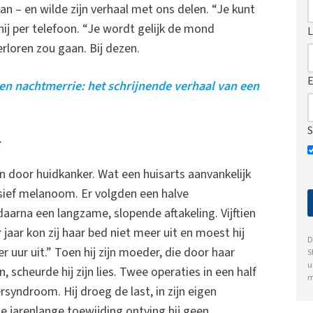
aan – en wilde zijn verhaal met ons delen. “Je kunt
hij per telefoon. “Je wordt gelijk de mond
L
rloren zou gaan. Bij dezen.
E
en nachtmerrie: het schrijnende verhaal van een
S
g
 door huidkanker. Wat een huisarts aanvankelijk
essief melanoom. Er volgden een halve
daarna een langzame, slopende aftakeling. Vijftien
 jaar kon zij haar bed niet meer uit en moest hij
D
er uur uit.” Toen hij zijn moeder, die door haar
S
u
 scheurde hij zijn lies. Twee operaties in een half
m
ersyndroom. Hij droeg de last, in zijn eigen
e jarenlange toewijding ontving hij geen