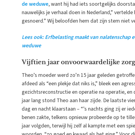
de weduwe
, want hij had iets soortgelijks doorst
nauwelijks je verhaal doen in Nederland,” vertelde 
gesnoerd.” Wij beloofden hem dat zijn stem niet ve
Lees ook: Erfbelasting maakt van nalatenschap e
weduwe
Vijftien jaar onvoorwaardelijke zor
Theo’s moeder werd zo’n 15 jaar geleden getroffen
afdeed als “een plekje dat niks is,” bleek een agr
gezichtsreconstructie en operatie na operatie, en 
jaar lang stond Theo aan haar zijde. De laatste vier
dag en nacht klaarstaan – “’s nachts ging zij er ied
benen zakte, telkens opnieuw probeerde op te tillen,
jaar volgden, terwijl hij zelf al kampte met een spi
woorden, “zo goed en kwaad als het ging.” Voor di