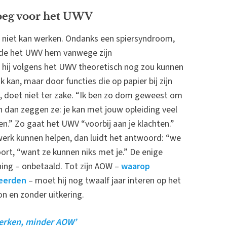
noeg voor het UWV
g niet kan werken. Ondanks een spiersyndroom,
rde het UWV hem vanwege zijn
wat hij volgens het UWV theoretisch nog zou kunnen
k kan, maar door functies die op papier bij zijn
gt, doet niet ter zake. “Ik ben zo dom geweest om
En dan zeggen ze: je kan met jouw opleiding veel
.” Zo gaat het UWV “voorbij aan je klachten.”
 werk kunnen helpen, dan luidt het antwoord: “we
ort, “want ze kunnen niks met je.” De enige
ning – onbetaald. Tot zijn AOW –
waarop
seerden
– moet hij nog twaalf jaar interen op het
on en zonder uitkering.
werken, minder AOW’