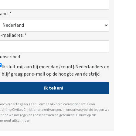
and:
*
-mailadres:
*
ubscribed
Ik sluit mij aan bij meer dan {count} Nederlanders en
blijf graag per e-mail op de hoogte van de strijd.
Ik teken!
oor verder te gaan gaat u ermee akkoord correspondentie van
tichting Civitas Christiana te ontvangen. In ons
privacybeleid
leggen we
it hoe we uw gegevens beschermen en gebruiken. U kunt op elk
oment uitschrijven.