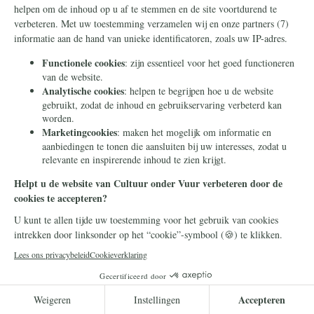
Frans Timmermans
14 juli 2026
Frans Timmermans krijgt
geheel onverdiend een
eretitel als minister van Staat
Frans Timmermans is benoemd tot minister
van Staat. Waar heeft hij dit buitengewone
eerbetoon aan te danken?
Lees meer