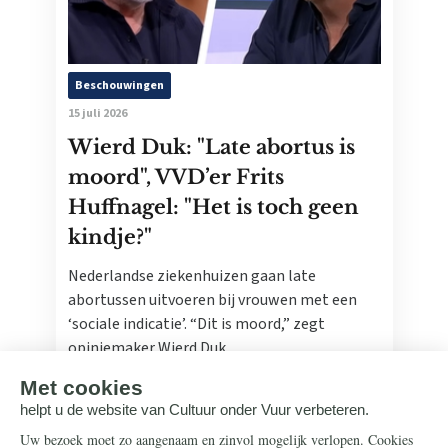
Beschouwingen
15 juli 2026
Wierd Duk: "Late abortus is
moord", VVD’er Frits
Huffnagel: "Het is toch geen
kindje?"
Nederlandse ziekenhuizen gaan late
abortussen uitvoeren bij vrouwen met een
‘sociale indicatie’. “Dit is moord,” zegt
opiniemaker Wierd Duk.
Lees meer