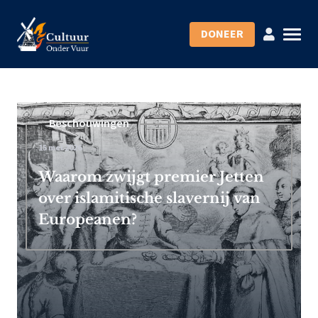
DONEER
Beschouwingen
15 mei 2026
Waarom zwijgt premier Jetten
over islamitische slavernij van
Europeanen?