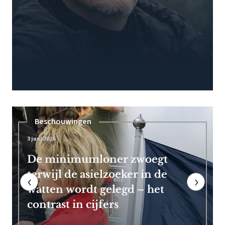
Pensioen
7 mei 2026
Frans Timmermans kan vroeg
met pensioen dankzij royale
‹
›
EU-uitkering