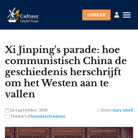
DONEER
Xi Jinping's parade: hoe
communistisch China de
geschiedenis herschrijft
om het Westen aan te
vallen
16 september 2025
Door:
Gary Isbell
Thema's:
China
Geschiedenis