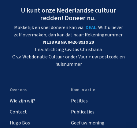
U kunt onze Nederlandse cultuur
redden! Doneer nu.
Makkelijk en snel doneren kan via
iDEAL
. Wilt u liever
zelf overmaken, dan kan dat naar: Rekeningnummer:
NL38 ABNA 0426 8919 29
T.n.v. Stichting Civitas Christiana
O.v.v. Webdonatie Cultuur onder Vuur + uw postcode en
huisnummer
Over ons
Kom in actie
Wie zijn wij?
Petities
Contact
Publicaties
Hugo Bos
Geef uw mening
Onze successen
Ontvang de nieuwsbrief