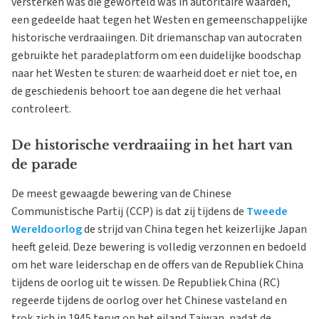
versterken was die geworteld was in autoritaire waarden,
een gedeelde haat tegen het Westen en gemeenschappelijke
historische verdraaiingen. Dit driemanschap van autocraten
gebruikte het paradeplatform om een duidelijke boodschap
naar het Westen te sturen: de waarheid doet er niet toe, en
de geschiedenis behoort toe aan degene die het verhaal
controleert.
De historische verdraaiing in het hart van
de parade
De meest gewaagde bewering van de Chinese
Communistische Partij (CCP) is dat zij tijdens de
Tweede
Wereldoorlog
de strijd van China tegen het keizerlijke Japan
heeft geleid. Deze bewering is volledig verzonnen en bedoeld
om het ware leiderschap en de offers van de Republiek China
tijdens de oorlog uit te wissen. De Republiek China (RC)
regeerde tijdens de oorlog over het Chinese vasteland en
trok zich in 1945 terug op het eiland Taiwan, nadat de