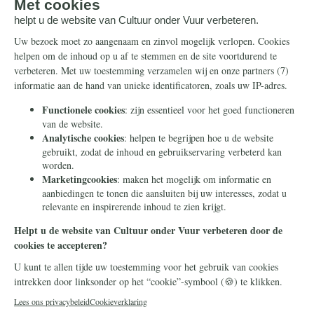
Steun ons
Info
Nieuwsbrief
Contact
Eenmalig
Ontvang onze Telegram-
berichten
Maandelijks
Privacy
Periodiek
Nalaten
Zelf overschrijven
© 2026 Stichting Civitas Christiana
Cookieverklaring
Privacy