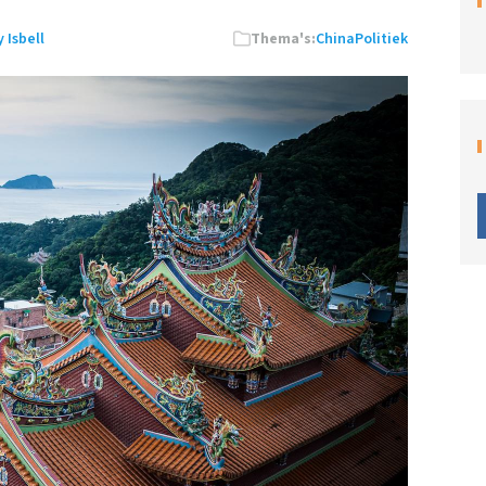
 Isbell
Thema's:
China
Politiek