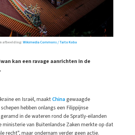
n afbeelding:
Wikimedia Commons / Taito Koba
iwan kan een ravage aanrichten in de
.
ekraïne en Israël, maakt
China
gewaagde
schepen hebben onlangs een Filippijnse
 geramd in de wateren rond de Spratly-eilanden
e ministerie van Buitenlandse Zaken merkte op dat
ale recht", maar ondernam verder geen actie.