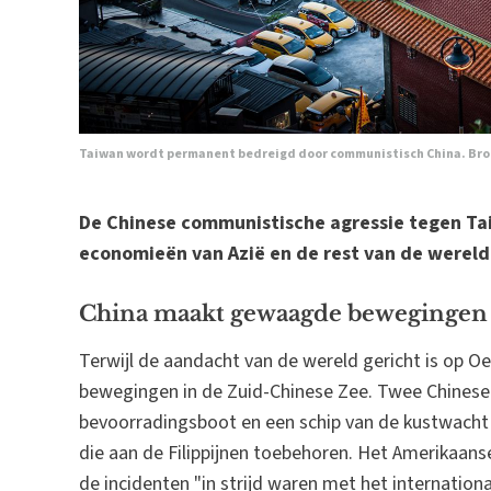
Taiwan wordt permanent bedreigd door communistisch China. Bro
De Chinese communistische agressie tegen Ta
economieën van Azië en de rest van de wereld
China maakt gewaagde bewegingen
Terwijl de aandacht van de wereld gericht is op O
bewegingen in de Zuid-Chinese Zee. Twee Chinese 
bevoorradingsboot en een schip van de kustwacht
die aan de Filippijnen toebehoren. Het Amerikaans
de incidenten "in strijd waren met het internation