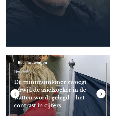
Pensioen
7 mei 2026
Frans Timmermans kan vroeg
met pensioen dankzij royale
‹
›
EU-uitkering