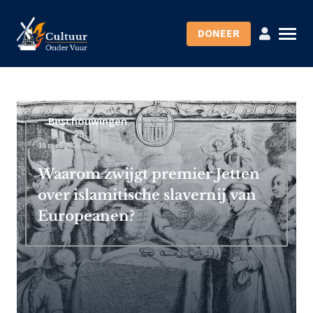
DONEER
Beschouwingen
15 mei 2026
Waarom zwijgt premier Jetten
over islamitische slavernij van
Europeanen?