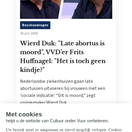
Beschouwingen
15 juli 2026
Wierd Duk: "Late abortus is
moord", VVD’er Frits
Huffnagel: "Het is toch geen
kindje?"
Nederlandse ziekenhuizen gaan late
abortussen uitvoeren bij vrouwen met een
‘sociale indicatie’. “Dit is moord,” zegt
opiniemaker Wierd Duk.
Lees meer