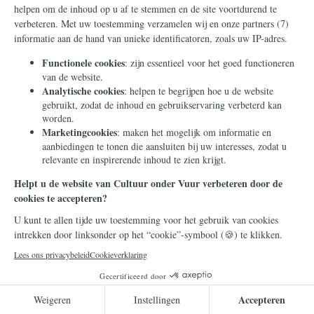
Frans Timmermans
14 juli 2026
Frans Timmermans krijgt
geheel onverdiend een
eretitel als minister van Staat
Frans Timmermans is benoemd tot minister
van Staat. Waar heeft hij dit buitengewone
eerbetoon aan te danken?
Lees meer