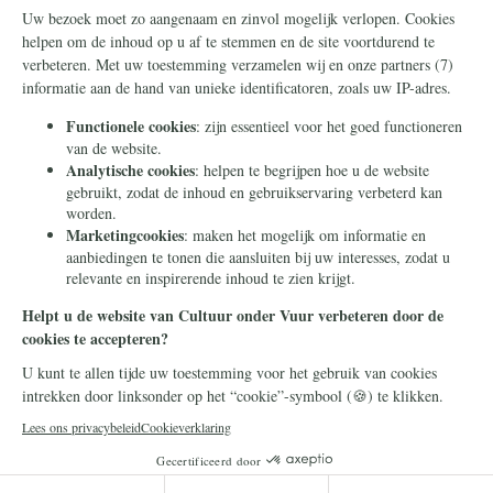
Steun ons
Info
Nieuwsbrief
Contact
Eenmalig
Ontvang onze Telegram-
berichten
Maandelijks
Privacy
Periodiek
Nalaten
Zelf overschrijven
© 2026 Stichting Civitas Christiana
Cookieverklaring
Privacy