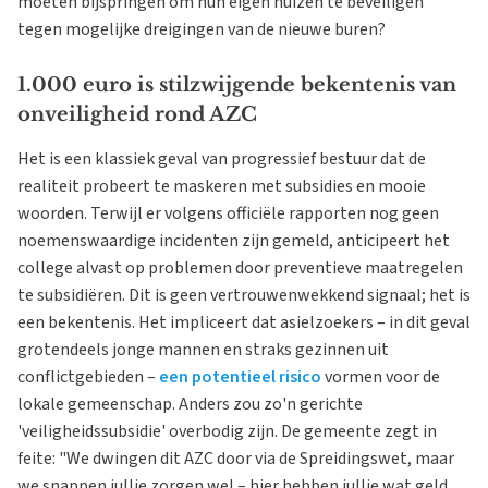
moeten bijspringen om hun eigen huizen te beveiligen
tegen mogelijke dreigingen van de nieuwe buren?
1.000 euro is stilzwijgende bekentenis van
onveiligheid rond AZC
Het is een klassiek geval van progressief bestuur dat de
realiteit probeert te maskeren met subsidies en mooie
woorden. Terwijl er volgens officiële rapporten nog geen
noemenswaardige incidenten zijn gemeld, anticipeert het
college alvast op problemen door preventieve maatregelen
te subsidiëren. Dit is geen vertrouwenwekkend signaal; het is
een bekentenis. Het impliceert dat asielzoekers – in dit geval
grotendeels jonge mannen en straks gezinnen uit
conflictgebieden –
een potentieel risico
vormen voor de
lokale gemeenschap. Anders zou zo'n gerichte
'veiligheidssubsidie' overbodig zijn. De gemeente zegt in
feite: "We dwingen dit AZC door via de Spreidingswet, maar
we snappen jullie zorgen wel – hier hebben jullie wat geld