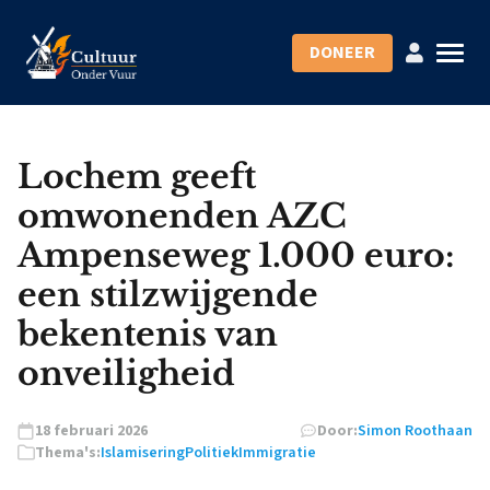
DONEER
Lochem geeft
omwonenden AZC
Ampenseweg 1.000 euro:
een stilzwijgende
bekentenis van
onveiligheid
18 februari 2026
Door:
Simon Roothaan
Thema's:
Islamisering
Politiek
Immigratie