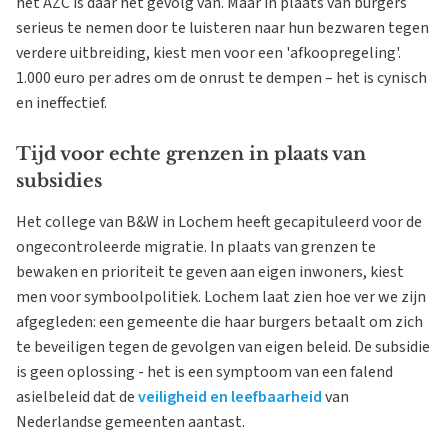
het AZC is daar het gevolg van. Maar in plaats van burgers
serieus te nemen door te luisteren naar hun bezwaren tegen
verdere uitbreiding, kiest men voor een 'afkoopregeling'.
1.000 euro per adres om de onrust te dempen – het is cynisch
en ineffectief.
Tijd voor echte grenzen in plaats van
subsidies
Het college van B&W in Lochem heeft gecapituleerd voor de
ongecontroleerde migratie. In plaats van grenzen te
bewaken en prioriteit te geven aan eigen inwoners, kiest
men voor symboolpolitiek. Lochem laat zien hoe ver we zijn
afgegleden: een gemeente die haar burgers betaalt om zich
te beveiligen tegen de gevolgen van eigen beleid. De subsidie
is geen oplossing - het is een symptoom van een falend
asielbeleid dat de
veiligheid en leefbaarheid
van
Nederlandse gemeenten aantast.