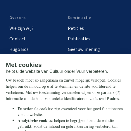
Over ons
Kom in actie
Wie zijn wij?
Petities
Contact
Publicaties
Hugo Bos
Geef uw mening
Onze successen
Ontvang de nieuwsbrief
Steun ons
Info
Nieuwsbrief
Contact
Eenmalig
Ontvang onze Telegram-
berichten
Maandelijks
Privacy
Periodiek