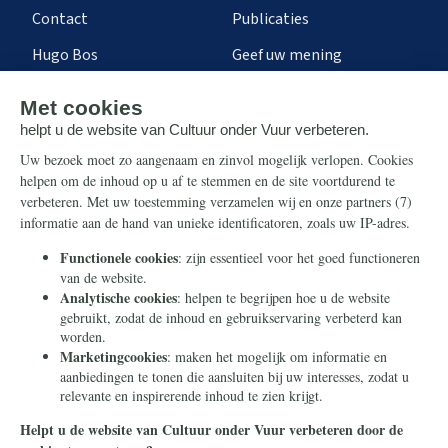
Contact
Publicaties
Hugo Bos
Geef uw mening
Onze successen
Ontvang de nieuwsbrief
Steun ons
Info
Nieuwsbrief
Contact
Eenmalig
Ontvang onze Telegram-
berichten
Maandelijks
Privacy
Periodiek
Nalaten
Zelf overschrijven