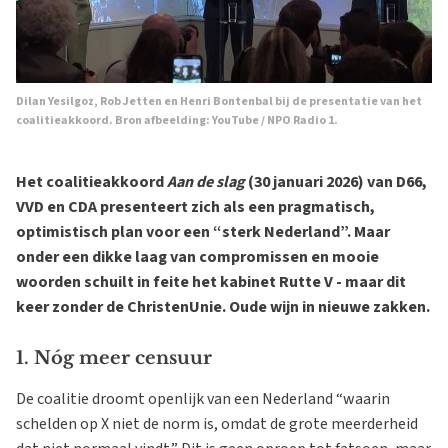
Dilan Yesilgoz, Rob Jetten en Henri Bontenbal bij de presentatie van het
coalitieakkoord. Bron afbeelding:
YouTube / NPO Radio 1
.
Het coalitieakkoord
Aan de slag
(30 januari 2026) van D66,
VVD en CDA presenteert zich als een pragmatisch,
optimistisch plan voor een “sterk Nederland”. Maar
onder een dikke laag van compromissen en mooie
woorden schuilt in feite het kabinet Rutte V - maar dit
keer zonder de ChristenUnie. Oude wijn in nieuwe zakken.
1. Nóg meer censuur
De coalitie droomt openlijk van een Nederland “waarin
schelden op X niet de norm is, omdat de grote meerderheid