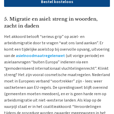
Bestel kosteloos
5. Migratie en asiel: streng in woorden,
zacht in daden
Het akkoord belooft “serieus grip” op asiel- en
arbeidsmigratie door te vragen “wat ons land aankan”. Er
komt een tijdelijke asielstop bij overvolle opvang, uitvoering
van de
asielnoodmaatregelenwet
(uit vorige periode) en
asielaanvragen “buiten Europa” indienen via een
“gemoderniseerd internationaal vluchtelingenrecht”. Klinkt
streng? Het zijn vooral cosmetische maatregelen. Nederland
moet in Europees verband “voortrekker” zijn - lees: weer
vastketenen aan EU-regels. De spreidingswet blijft overeind
(gemeenten moeten meedoen), en er is geen harde rem op
arbeidsmigratie uit niet-westerse landen. Als klap op de
vuurpijl staat er in het coalitieakkoord: “Veroordelingen
tijdens de procedure worden zwaarder meegewogen in het