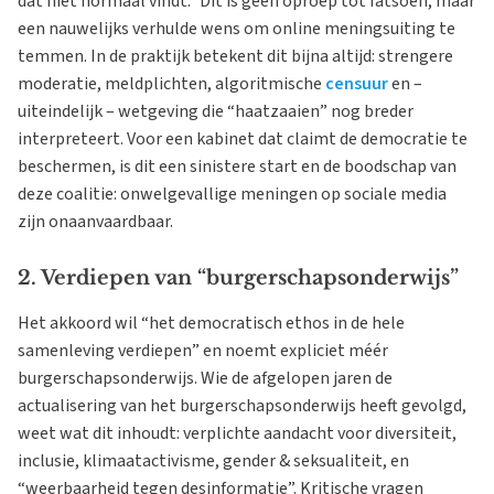
dat niet normaal vindt.” Dit is geen oproep tot fatsoen, maar
een nauwelijks verhulde wens om online meningsuiting te
temmen. In de praktijk betekent dit bijna altijd: strengere
moderatie, meldplichten, algoritmische
censuur
en –
uiteindelijk – wetgeving die “haatzaaien” nog breder
interpreteert. Voor een kabinet dat claimt de democratie te
beschermen, is dit een sinistere start en de boodschap van
deze coalitie: onwelgevallige meningen op sociale media
zijn onaanvaardbaar.
2. Verdiepen van “burgerschapsonderwijs”
Het akkoord wil “het democratisch ethos in de hele
samenleving verdiepen” en noemt expliciet méér
burgerschapsonderwijs. Wie de afgelopen jaren de
actualisering van het burgerschapsonderwijs heeft gevolgd,
weet wat dit inhoudt: verplichte aandacht voor diversiteit,
inclusie, klimaatactivisme, gender & seksualiteit, en
“weerbaarheid tegen desinformatie”. Kritische vragen