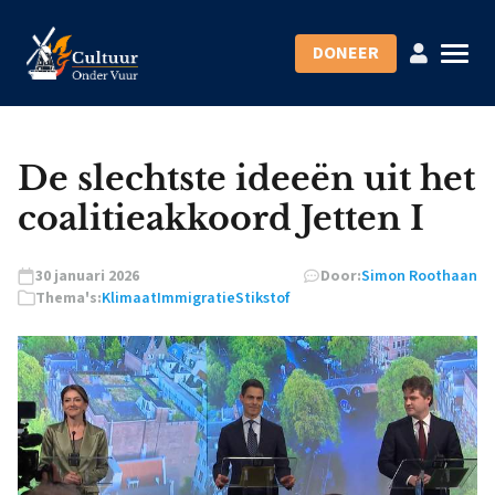
DONEER
De slechtste ideeën uit het
coalitieakkoord Jetten I
30 januari 2026
Door:
Simon Roothaan
Thema's:
Klimaat
Immigratie
Stikstof