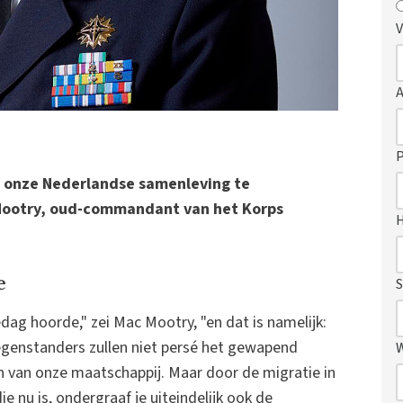
V
P
 onze Nederlandse samenleving te
Mootry, oud-commandant van het Korps
e
S
dag hoorde," zei Mac Mootry, "en dat is namelijk:
tegenstanders zullen niet persé het gewapend
n van onze maatschappij. Maar door de migratie in
 nu is, ondergraaf je uiteindelijk ook de