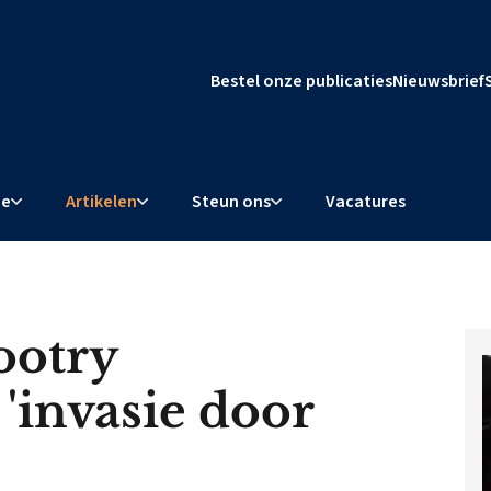
Bestel onze publicaties
Nieuwsbrief
ie
Artikelen
Steun ons
Vacatures
ootry
'invasie door