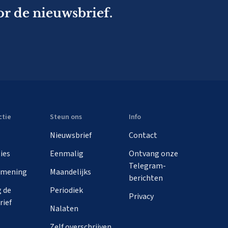
or de nieuwsbrief.
ctie
Steun ons
Info
Nieuwsbrief
Contact
ies
Eenmalig
Ontvang onze
Telegram-
 mening
Maandelijks
berichten
 de
Periodiek
Privacy
rief
Nalaten
Zelf overschrijven