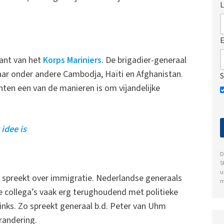
L
E
ant van het
Korps Mariniers
. De brigadier-generaal
aar onder andere Cambodja, Haïti en Afghanistan.
S
nten een van de manieren is om vijandelijke
idee is
D
S
u
h spreekt over immigratie. Nederlandse generaals
m
 collega’s vaak erg terughoudend met politieke
 links. Zo spreekt generaal b.d. Peter van Uhm
randering.