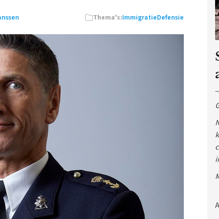
anssen
Thema's:
Immigratie
Defensie
G
N
k
c
i
M
A