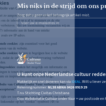
Mis niks in de strijd om ons p
Zorg dat u geen enkel belangrijk artikel mist.
U kunt onze Nederlandse cultuur redde
Makkelijk en snel doneren kan via
iDEAL
. Wilt u liever 
Rekeningnummer:
NL38 ABNA 0426 8919 29
T.n.v. Stichting Civitas Christiana
O.v.v. Webdonatie Cultuur onder Vuur + uw postcode e