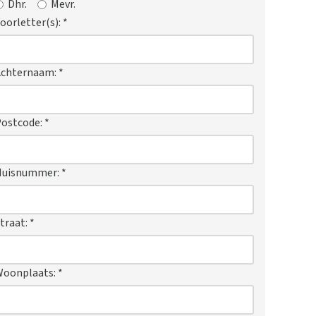
Dhr.
Mevr.
oorletter(s):
*
Achternaam:
*
ostcode:
*
Huisnummer:
*
traat:
*
Woonplaats:
*