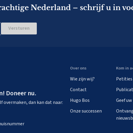
rachtige Nederland – schrijf u in vo
Versturen
Over ons
Kom in a
Wie zijn wij?
Petities
Contact
Publicat
n! Doneer nu.
Hugo Bos
Geef uw
zelf overmaken, dan kan dat naar:
Onze successen
Ontvang
nieuwsb
n huisnummer