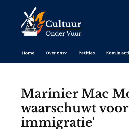
Home
Over ons
Petities
Kom in act
Marinier Mac M
waarschuwt voor 
immigratie'