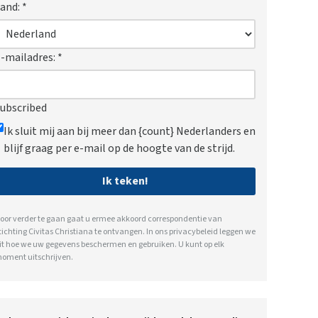
and:
*
-mailadres:
*
ubscribed
Ik sluit mij aan bij meer dan {count} Nederlanders en
blijf graag per e-mail op de hoogte van de strijd.
Ik teken!
oor verder te gaan gaat u ermee akkoord correspondentie van
tichting Civitas Christiana te ontvangen. In ons
privacybeleid
leggen we
it hoe we uw gegevens beschermen en gebruiken. U kunt op elk
oment uitschrijven.