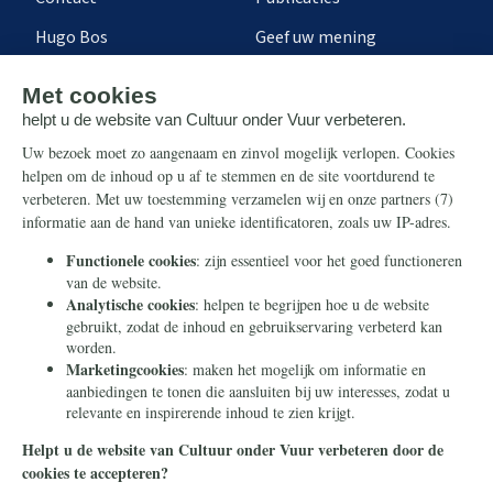
Hugo Bos
Geef uw mening
Onze successen
Ontvang de nieuwsbrief
Steun ons
Info
Nieuwsbrief
Contact
Eenmalig
Ontvang onze Telegram-
berichten
Maandelijks
Privacy
Periodiek
Nalaten
Zelf overschrijven