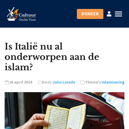
DONEER
Is Italië nu al
onderworpen aan de
islam?
26 april 2024
Door:
Julio Loredo
Thema's:
Islamisering