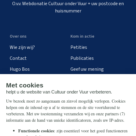
O.v.v. Webdonatie Cultuur onder Vuur + uw postcode en
huisnummer
Over ons
Kom in actie
Wie zijn wij?
Petities
Contact
Publicaties
Hugo Bos
Geef uw mening
Onze successen
Ontvang de nieuwsbrief
Steun ons
Info
Nieuwsbrief
Contact
Eenmalig
Ontvang onze Telegram-
berichten
Maandelijks