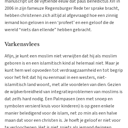
manuscript uit de vijftiende eeuw dat paus Benedictus XVI in
2006 in zijn fameuze Regensburger Rede ter sprake bracht,
hebben christenen zich altijd al afgevraagd hoe een zinnig
iemand kon geloven in een ‘profeet’ en een geloof die de
wereld “niets dan ellende” hebben gebracht.
Varkensvlees
Afijn, je kunt een moslim niet verwijten dat hij als moslim
geboren is en een islamitisch kind al helemaal niet. Maar je
kunt hem wel opvoeden tot verdraagzaamheid en tot begrip
voor het feit dat hij nu eenmaal in een westers, niet-
islamitisch land woont, met alle voordelen van dien. Gezien
de wijdverbreidheid van integratieproblemen van moslims is
dat zelfs hard nodig. Een Palmpasen (een met snoep en
symbolen versierd kruis voor kinderen) is op geen enkele
manier beledigend voor de islam, net zo min als een halve
maan dat voor een christen is. Je hoeft je geloof er niet voor
te verloochenen. Het is niet zoiets als iemand dwingen