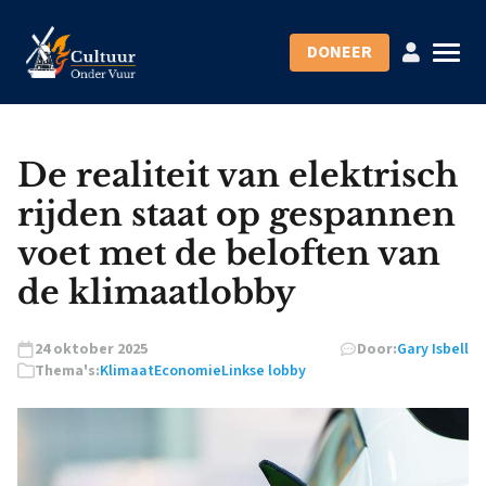
DONEER
De realiteit van elektrisch
rijden staat op gespannen
voet met de beloften van
de klimaatlobby
24 oktober 2025
Door:
Gary Isbell
Thema's:
Klimaat
Economie
Linkse lobby