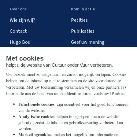
Over ons
Kom in actie
Wie zijn wij?
Petities
Contact
Publicaties
Hugo Bos
Geef uw mening
Onze successen
Ontvang de nieuwsbrief
Steun ons
Info
Nieuwsbrief
Contact
Eenmalig
Ontvang onze Telegram-
berichten
Maandelijks
Privacy
Periodiek
Nalaten