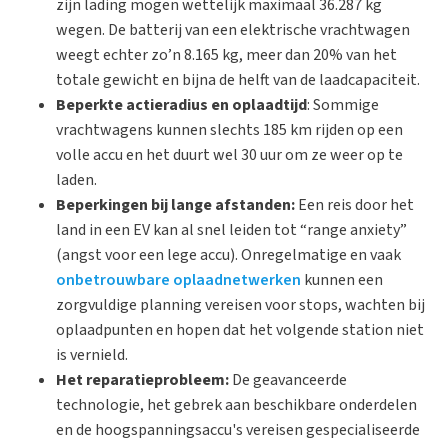
zijn lading mogen wettelijk maximaal 36.287 kg
wegen. De batterij van een elektrische vrachtwagen
weegt echter zo’n 8.165 kg, meer dan 20% van het
totale gewicht en bijna de helft van de laadcapaciteit.
Beperkte actieradius en oplaadtijd
: Sommige
vrachtwagens kunnen slechts 185 km rijden op een
volle accu en het duurt wel 30 uur om ze weer op te
laden.
Beperkingen bij lange afstanden:
Een reis door het
land in een EV kan al snel leiden tot “range anxiety”
(angst voor een lege accu). Onregelmatige en vaak
onbetrouwbare oplaadnetwerken
kunnen een
zorgvuldige planning vereisen voor stops, wachten bij
oplaadpunten en hopen dat het volgende station niet
is vernield.
Het reparatieprobleem:
De geavanceerde
technologie, het gebrek aan beschikbare onderdelen
en de hoogspanningsaccu's vereisen gespecialiseerde