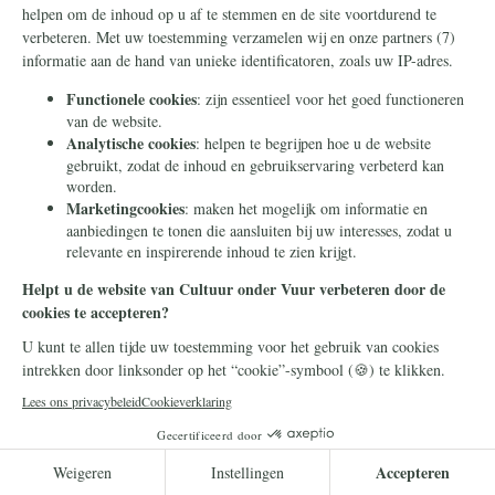
Traditie
15 juli 2025
Wat komt er na het
liberalisme? Niets
Velen erkennen de talrijke problemen van het
liberalisme. Men accepteert echter het
liberalisme, omdat men niets beters vindt
om het mee te vervangen.
Lees meer