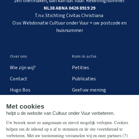
zelf overmaken, dan kan dat naar: Rekeningnummer:
NL38 ABNA 0426 8919 29
T.n.v. Stichting Civitas Christiana
O.v.v. Webdonatie Cultuur onder Vuur + uw postcode en
huisnummer
Over ons
Kom in actie
Wie zijn wij?
Petities
Contact
Publicaties
Hugo Bos
Geef uw mening
Onze successen
Ontvang de nieuwsbrief
Steun ons
Info
Nieuwsbrief
Contact