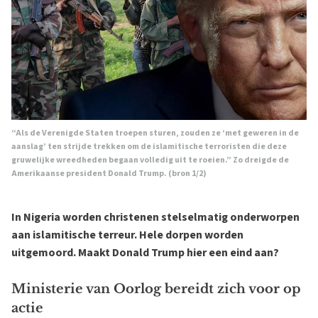
“Als de Verenigde Staten troepen sturen, zouden ze ‘met geweren in de
aanslag’ ten strijde trekken om de islamitische terroristen die deze
gruwelijke wreedheden begaan volledig uit te roeien.” Zo dreigde de
Amerikaanse president Donald Trump. (bron
1
/
2
)
In Nigeria worden christenen stelselmatig onderworpen
aan islamitische terreur. Hele dorpen worden
uitgemoord. Maakt Donald Trump hier een eind aan?
Ministerie van Oorlog bereidt zich voor op
actie