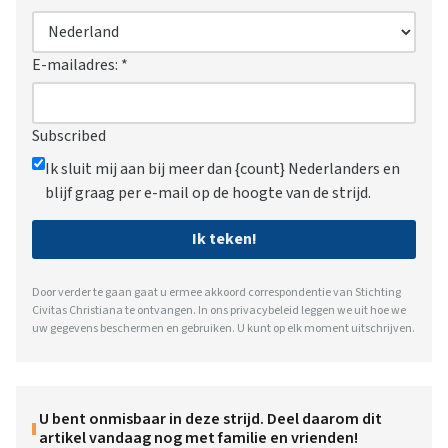
E-mailadres:
*
Subscribed
Ik sluit mij aan bij meer dan {count} Nederlanders en
blijf graag per e-mail op de hoogte van de strijd.
Ik teken!
Door verder te gaan gaat u ermee akkoord correspondentie van Stichting
Civitas Christiana te ontvangen. In ons
privacybeleid
leggen we uit hoe we
uw gegevens beschermen en gebruiken. U kunt op elk moment uitschrijven.
U bent onmisbaar in deze strijd. Deel daarom dit
artikel vandaag nog met familie en vrienden!