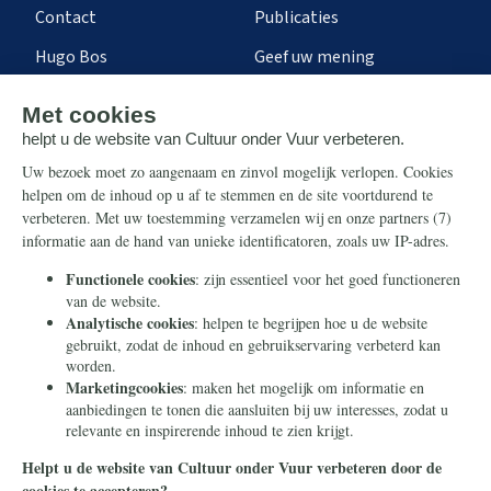
Contact
Publicaties
Hugo Bos
Geef uw mening
Onze successen
Ontvang de nieuwsbrief
Steun ons
Info
Nieuwsbrief
Contact
Eenmalig
Ontvang onze Telegram-
berichten
Maandelijks
Privacy
Periodiek
Nalaten
Zelf overschrijven