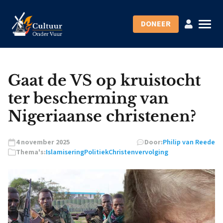
DONEER
Gaat de VS op kruistocht
ter bescherming van
Nigeriaanse christenen?
4 november 2025
Door:
Philip van Reede
Thema's:
Islamisering
Politiek
Christenvervolging