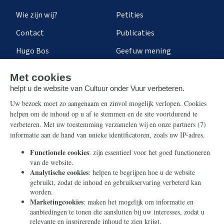
Wie zijn wij?
Petities
Contact
Publicaties
Hugo Bos
Geef uw mening
Onze successen
Ontvang de nieuwsbrief
Steun ons
Info
Nieuwsbrief
Contact
Eenmalig
Ontvang onze Telegram-
berichten
Maandelijks
Privacy
Periodiek
Nalaten
Zelf overschrijven