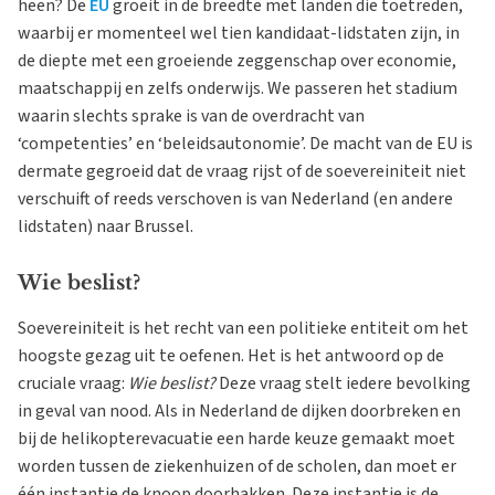
heen? De
EU
groeit in de breedte met landen die toetreden,
waarbij er momenteel wel tien kandidaat-lidstaten zijn, in
de diepte met een groeiende zeggenschap over economie,
maatschappij en zelfs onderwijs. We passeren het stadium
waarin slechts sprake is van de overdracht van
‘competenties’ en ‘beleidsautonomie’. De macht van de EU is
dermate gegroeid dat de vraag rijst of de soevereiniteit niet
verschuift of reeds verschoven is van Nederland (en andere
lidstaten) naar Brussel.
Wie beslist?
Soevereiniteit is het recht van een politieke entiteit om het
hoogste gezag uit te oefenen. Het is het antwoord op de
cruciale vraag:
Wie beslist?
Deze vraag stelt iedere bevolking
in geval van nood. Als in Nederland de dijken doorbreken en
bij de helikopterevacuatie een harde keuze gemaakt moet
worden tussen de ziekenhuizen of de scholen, dan moet er
één instantie de knoop doorhakken. Deze instantie is de