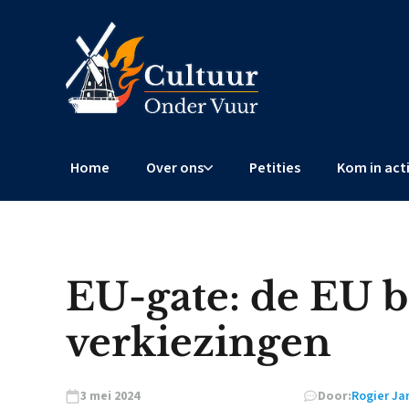
Home
Over ons
Petities
Kom in act
EU-gate: de EU b
verkiezingen
3 mei 2024
Door:
Rogier Ja