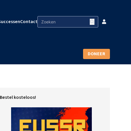
Successen
Contact
DONEER
Bestel kosteloos!