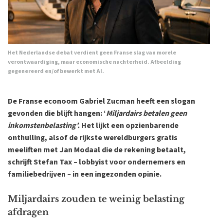
Het Nederlandse debat verdient geen Franse slag van morele
verontwaardiging, maar economische nuchterheid. Afbeelding
gegenereerd en/of bewerkt met AI.
De Franse econoom Gabriel Zucman heeft een slogan
gevonden die blijft hangen: ‘
Miljardairs betalen geen
inkomstenbelasting’.
Het lijkt een opzienbarende
onthulling, alsof de rijkste wereldburgers gratis
meeliften met Jan Modaal die de rekening betaalt,
schrijft Stefan Tax – lobbyist voor ondernemers en
familiebedrijven – in een ingezonden opinie.
Miljardairs zouden te weinig belasting
afdragen