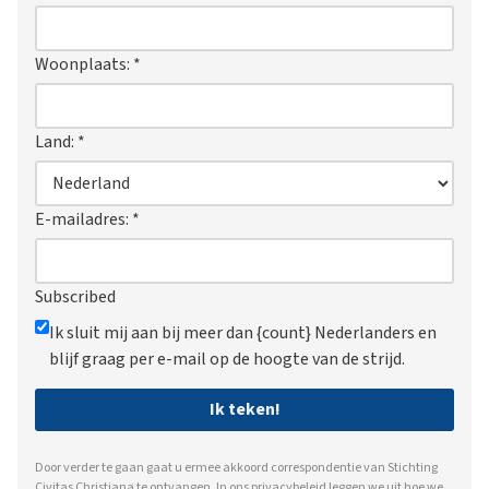
Woonplaats:
*
Land:
*
E-mailadres:
*
Subscribed
Ik sluit mij aan bij meer dan {count} Nederlanders en
blijf graag per e-mail op de hoogte van de strijd.
Ik teken!
Door verder te gaan gaat u ermee akkoord correspondentie van Stichting
Civitas Christiana te ontvangen. In ons
privacybeleid
leggen we uit hoe we