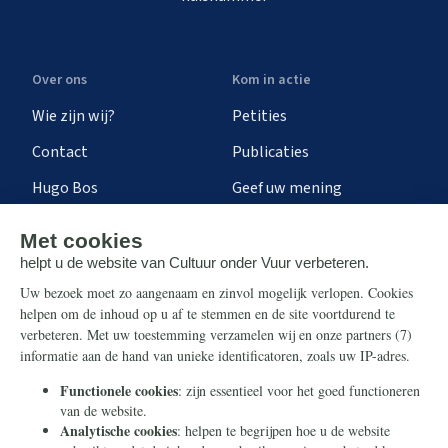
Over ons
Kom in actie
Wie zijn wij?
Petities
Contact
Publicaties
Hugo Bos
Geef uw mening
Onze successen
Ontvang de nieuwsbrief
Steun ons
Info
Nieuwsbrief
Contact
Eenmalig
Ontvang onze Telegram-
berichten
Maandelijks
Privacy
Periodiek