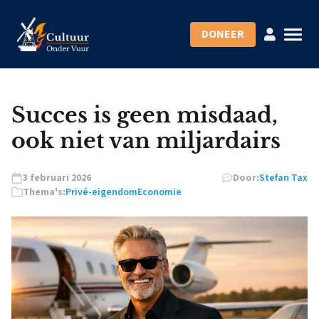
DONEER
Succes is geen misdaad,
ook niet van miljardairs
3 februari 2026
Door:
Stefan Tax
Thema's:
Privé-eigendom
Economie