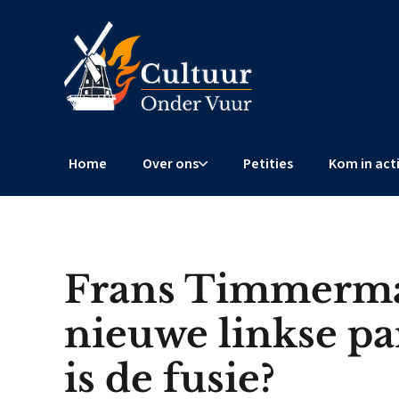
Home
Over ons
Petities
Kom in act
Frans Timmerma
nieuwe linkse par
is de fusie?