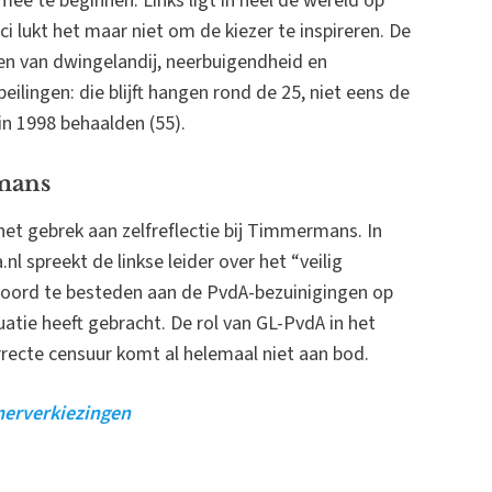
ee te beginnen. Links ligt in heel de wereld op
ci lukt het maar niet om de kiezer te inspireren. De
ren van dwingelandij, neerbuigendheid en
eilingen: die blijft hangen rond de 25, niet eens de
in 1998 behaalden (55).
rmans
 het gebrek aan zelfreflectie bij Timmermans. In
nl spreekt de linkse leider over het “veilig
oord te besteden aan de PvdA-bezuinigingen op
tuatie heeft gebracht. De rol van GL-PvdA in het
rrecte censuur komt al helemaal niet aan bod.
amerverkiezingen