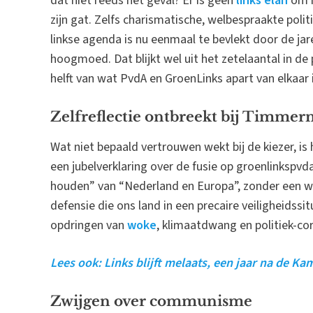
dat niet reeds het geval? Er is geen
links elan
om m
zijn gat. Zelfs charismatische, welbespraakte politi
linkse agenda is nu eenmaal te bevlekt door de ja
hoogmoed. Dat blijkt wel uit het zetelaantal in de p
helft van wat PvdA en GroenLinks apart van elkaar 
Zelfreflectie ontbreekt bij Timme
Wat niet bepaald vertrouwen wekt bij de kiezer, is
een jubelverklaring over de fusie op groenlinkspvda.
houden” van “Nederland en Europa”, zonder een w
defensie die ons land in een precaire veiligheidssi
opdringen van
woke
, klimaatdwang en politiek-co
Lees ook: Links blijft melaats, een jaar na de K
Zwijgen over communisme