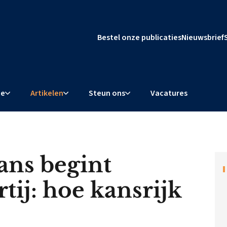
Bestel onze publicaties
Nieuwsbrief
ie
Artikelen
Steun ons
Vacatures
ns begint
tij: hoe kansrijk