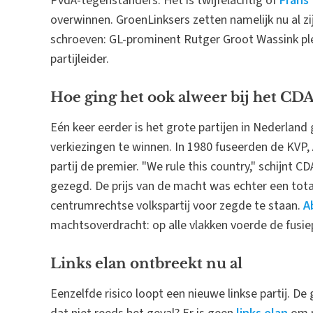
PvdA-tegenstanders. Het is twijfelachtig of
Frans
overwinnen. GroenLinksers zetten namelijk nu al zi
schroeven: GL-prominent Rutger Groot Wassink ple
partijleider.
Hoe ging het ook alweer bij het CDA
Eén keer eerder is het grote partijen in Nederland
verkiezingen te winnen. In 1980 fuseerden de KVP,
partij de premier. "We rule this country," schijnt C
gezegd. De prijs van de macht was echter een total
centrumrechtse volkspartij voor zegde te staan.
A
machtsoverdracht: op alle vlakken voerde de fusiep
Links elan ontbreekt nu al
Eenzelfde risico loopt een nieuwe linkse partij. De