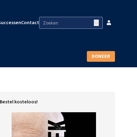
Successen
Contact
DONEER
Bestel kosteloos!