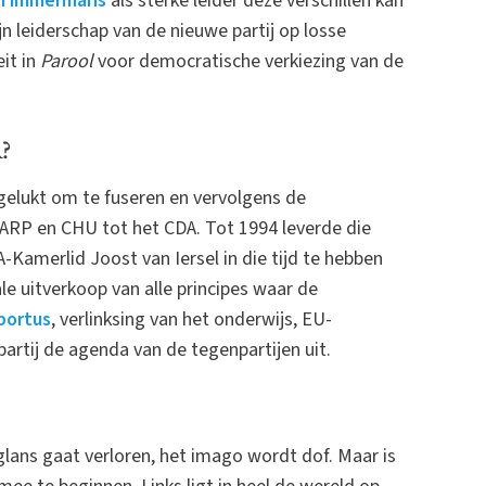
 Timmermans
als sterke leider deze verschillen kan
jn leiderschap van de nieuwe partij op losse
it in
Parool
voor democratische verkiezing van de
?
 gelukt om te fuseren en vervolgens de
 ARP en CHU tot het CDA. Tot 1994 leverde die
DA-Kamerlid Joost van Iersel in die tijd te hebben
e uitverkoop van alle principes waar de
bortus
, verlinksing van het onderwijs, EU-
artij de agenda van de tegenpartijen uit.
 glans gaat verloren, het imago wordt dof. Maar is