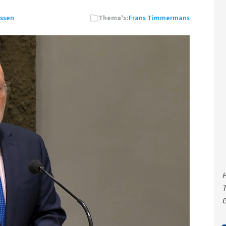
nssen
Thema's:
Frans Timmermans
H
T
G