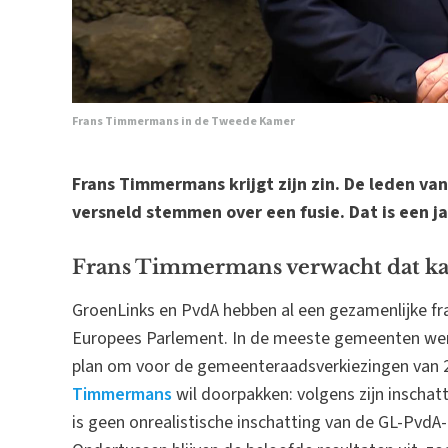
Frans Timmermans in de Tweede Kamer
Frans Timmermans krijgt zijn zin. De leden van
versneld stemmen over een fusie. Dat is een j
Frans Timmermans verwacht dat kab
GroenLinks en PvdA hebben al een gezamenlijke fra
Europees Parlement. In de meeste gemeenten werke
plan om voor de gemeenteraadsverkiezingen van 20
Timmermans
wil doorpakken: volgens zijn inschat
is geen onrealistische inschatting van de GL-PvdA-le