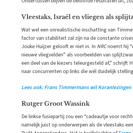
Ondertussen blijven de beloofde resultaten uit, zo
Vleestaks, Israël en vliegen als spl
Wat wel een onrealistische inschatting van Timmer
factor van stabiliteit zal zijn na de constante cri
Jouke Huijzer gelooft er niet in. In
NRC
noemt hij 
nieuwe vliegvelden” als voorbeelden van splijtzwam
een deel van de kiezers teleurgesteld af,” schrijft Hu
naar concurrenten op links die wél duidelijk stellin
Lees ook: Frans Timmermans wil Koranlezingen
Rutger Groot Wassink
De linkse fusiepartij zou een “cadeautje voor recht
namelijk juist op onderwerpen als de vleestaks ee