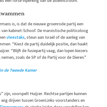
als een forse inperking van de asielinstroom.
ijtzwammen
mans is, is dat de nieuwe groenrode partij een
ses van kabinet-Schoof. De marxistische politicoloog
“een
vleestaks
, steun aan Israël of de aanleg van
men. “Kiest de partij duidelijk positie, dan haakt
ijzer. “Blijft de fusiepartij vaag, dan lopen kiezers
g nemen, zoals de SP of de Partij voor de Dieren.”
 in de Tweede Kamer
s” zijn, voorspelt Huijzer. Rechtse partijen kunnen
n wig drijven tussen GroenLinks-voorstanders en