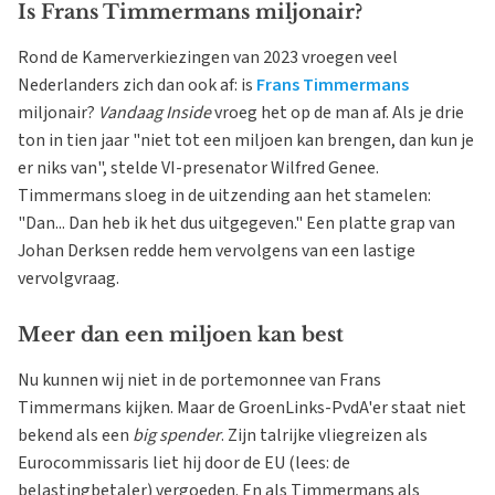
Is Frans Timmermans miljonair?
Rond de Kamerverkiezingen van 2023 vroegen veel
Nederlanders zich dan ook af: is
Frans Timmermans
miljonair?
Vandaag Inside
vroeg het op de man af. Als je drie
ton in tien jaar "niet tot een miljoen kan brengen, dan kun je
er niks van", stelde VI-presenator Wilfred Genee.
Timmermans sloeg in de uitzending aan het stamelen:
"Dan... Dan heb ik het dus uitgegeven." Een platte grap van
Johan Derksen redde hem vervolgens van een lastige
vervolgvraag.
Meer dan een miljoen kan best
Nu kunnen wij niet in de portemonnee van Frans
Timmermans kijken. Maar de GroenLinks-PvdA'er staat niet
bekend als een
big spender
. Zijn talrijke vliegreizen als
Eurocommissaris liet hij door de EU (lees: de
belastingbetaler) vergoeden. En als Timmermans als