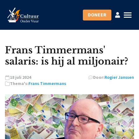
DONEER
Frans Timmermans'
salaris: is hij al miljonair?
18 juli 2024
Door:
Rogier Janssen
Thema's:
Frans Timmermans