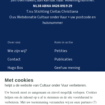
zelf overmaken, dan kan dat naar: Rekeningnummer:
NL38 ABNA 0426 8919 29
T.n.v. Stichting Civitas Christiana
O.v.v. Webdonatie Cultuur onder Vuur + uw postcode en
huisnummer
Over ons
Kom in actie
Wie zijn wij?
Petities
Contact
Publicaties
Hugo Bos
Geef uw mening
Onze successen
Ontvang de nieuwsbrief
Steun ons
Info
Nieuwsbrief
Contact