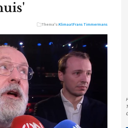
uis'
Thema's:
Klimaat
Frans Timmermans
H
T
G