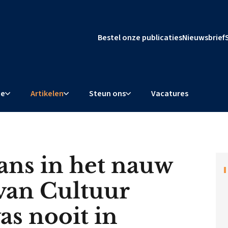
Bestel onze publicaties
Nieuwsbrief
ie
Artikelen
Steun ons
Vacatures
ns in het nauw
van Cultuur
as nooit in