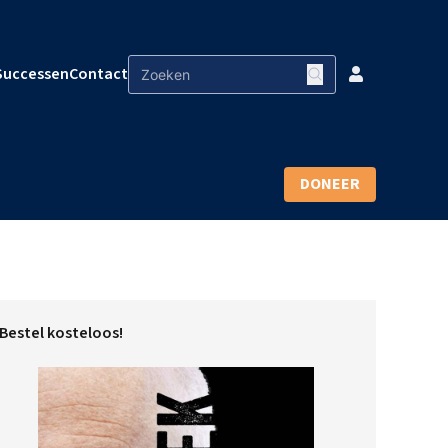
Successen
Contact
DONEER
Bestel kosteloos!