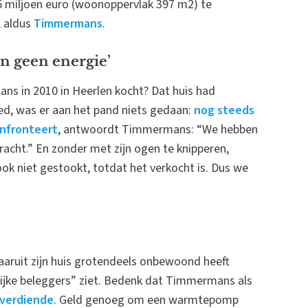
5 miljoen euro (woonoppervlak 397 m2) te
, aldus
Timmermans
.
n geen energie’
s in 2010 in Heerlen kocht? Dat huis had
eed, was er aan het pand niets gedaan:
nog steeds
nfronteert
, antwoordt Timmermans: “We hebben
racht.” En zonder met zijn ogen te knipperen,
ook niet gestookt, totdat het verkocht is. Dus we
aruit zijn huis grotendeels onbewoond heeft
j “rijke beleggers” ziet. Bedenk dat Timmermans als
r verdiende
. Geld genoeg om een warmtepomp