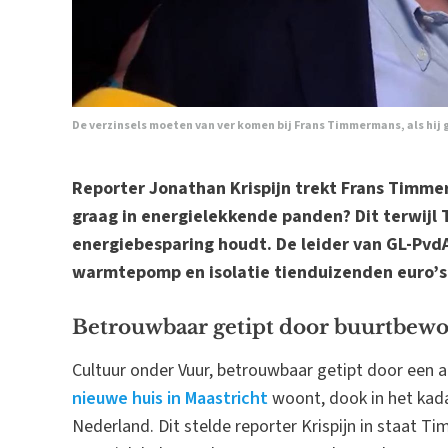
De verzinsels moeten van ver komen bij Frans Timmermans, als hij 
Reporter Jonathan Krispijn trekt Frans Timmer
graag in energielekkende panden? Dit terwijl
energiebesparing houdt. De leider van GL-PvdA
warmtepomp en isolatie tienduizenden euro’s k
Betrouwbaar getipt door buurtbew
Cultuur onder Vuur, betrouwbaar getipt door een a
nieuwe huis in Maastricht
woont, dook in het kad
Nederland. Dit stelde reporter Krispijn in staat 