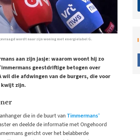
gevraagd wordt naar zijn woning met energielabel G.
mans aan zijn jasje: waarom woont hij zo
 Timmermans geestdriftige betogen over
 wil die afdwingen van de burgers, die voor
wijt zijn.
oner
anhanger die in de buurt van
Timmermans’
aster en deelde de informatie met Ongehoord
Timmermans gericht over het belabberde