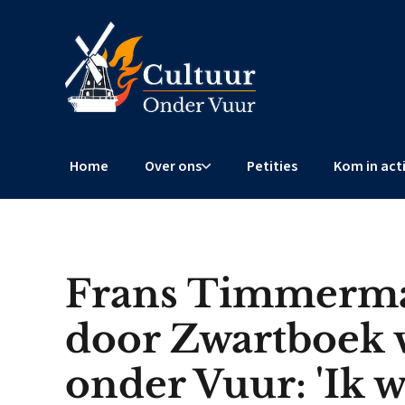
Home
Over ons
Petities
Kom in act
Frans Timmerma
door Zwartboek 
onder Vuur: 'Ik w