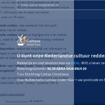
U kunt onze Nederlandse cultuur redde
Makkelijk en snel doneren kan via
iDEAL
. Wilt u liever 
Rekeningnummer:
NL38 ABNA 0426 8919 29
T.n.v. Stichting Civitas Christiana
O.v.v. Webdonatie Cultuur onder Vuur + uw postcode e