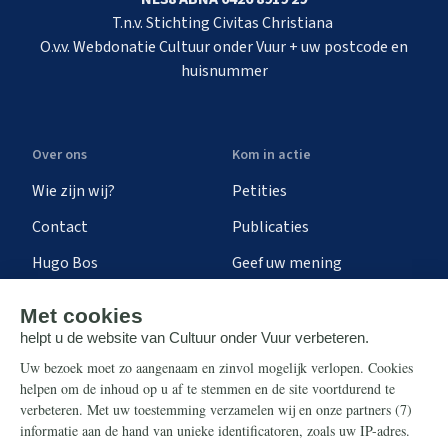
T.n.v. Stichting Civitas Christiana
O.v.v. Webdonatie Cultuur onder Vuur + uw postcode en
huisnummer
Over ons
Kom in actie
Wie zijn wij?
Petities
Contact
Publicaties
Hugo Bos
Geef uw mening
Onze successen
Ontvang de nieuwsbrief
Steun ons
Info
Nieuwsbrief
Contact
Eenmalig
Ontvang onze Telegram-