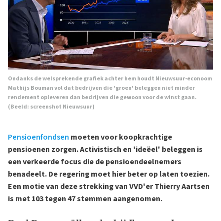
Ondanks de welsprekende grafiek achter hem houdt Nieuwsuur-econoom
Mathijs Bouman vol dat bedrijven die
'groen' beleggen niet minder
rendement opleveren dan bedrijven die gewoon voor de winst gaan.
(Beeld: screenshot Nieuwsuur)
Pensioenfondsen
moeten voor koopkrachtige
pensioenen zorgen. Activistisch en 'ideëel' beleggen is
een verkeerde focus die de pensioendeelnemers
benadeelt. De regering moet hier beter op laten toezien.
Een motie van deze strekking van VVD'er Thierry Aartsen
is met 103 tegen 47 stemmen aangenomen.