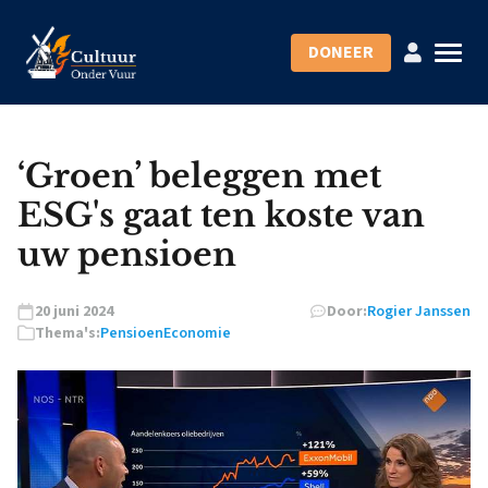
DONEER
‘Groen’ beleggen met
ESG's gaat ten koste van
uw pensioen
20 juni 2024
Door:
Rogier Janssen
Thema's:
Pensioen
Economie