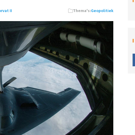
rvat II
Thema's:
Geopolitiek