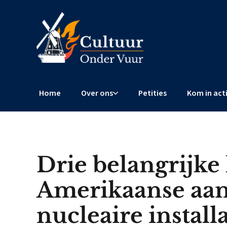
Home
Over ons
Petities
Kom in act
Drie belangrijke 
Amerikaanse aan
nucleaire installa