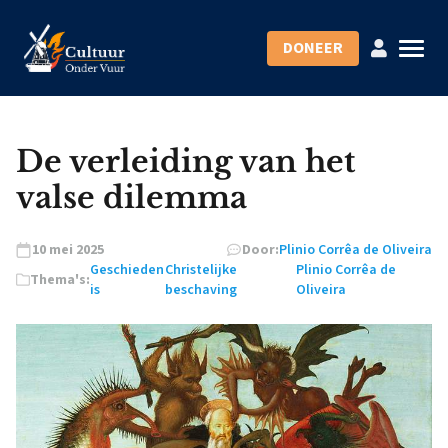
DONEER
De verleiding van het
valse dilemma
10 mei 2025
Door:
Plinio Corrêa de Oliveira
Geschieden
Christelijke
Plinio Corrêa de
Thema's:
is
beschaving
Oliveira