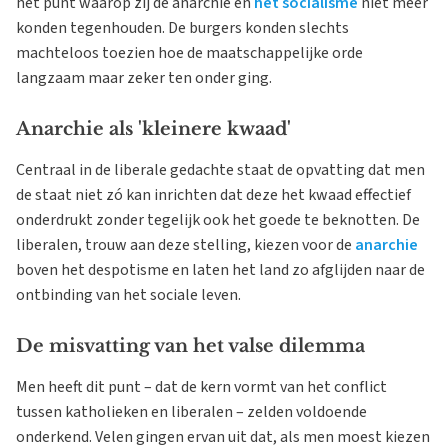
het punt waarop zij de anarchie en
het socialisme
niet meer
konden tegenhouden. De burgers konden slechts
machteloos toezien hoe de maatschappelijke orde
langzaam maar zeker ten onder ging.
Anarchie als 'kleinere kwaad'
Centraal in de liberale gedachte staat de opvatting dat men
de staat niet zó kan inrichten dat deze het kwaad effectief
onderdrukt zonder tegelijk ook het goede te beknotten. De
liberalen, trouw aan deze stelling, kiezen voor de
anarchie
boven het despotisme en laten het land zo afglijden naar de
ontbinding van het sociale leven.
De misvatting van het valse dilemma
Men heeft dit punt – dat de kern vormt van het conflict
tussen katholieken en liberalen – zelden voldoende
onderkend. Velen gingen ervan uit dat, als men moest kiezen