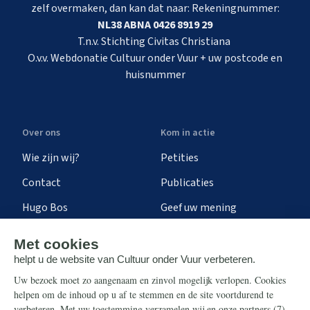
zelf overmaken, dan kan dat naar: Rekeningnummer:
NL38 ABNA 0426 8919 29
T.n.v. Stichting Civitas Christiana
O.v.v. Webdonatie Cultuur onder Vuur + uw postcode en
huisnummer
Over ons
Kom in actie
Wie zijn wij?
Petities
Contact
Publicaties
Hugo Bos
Geef uw mening
Onze successen
Ontvang de nieuwsbrief
Steun ons
Info
Nieuwsbrief
Contact