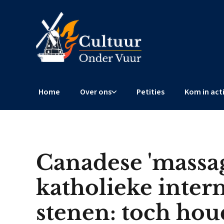
Home
Over ons
Petities
Kom in act
Canadese 'massag
katholieke inter
stenen: toch hou