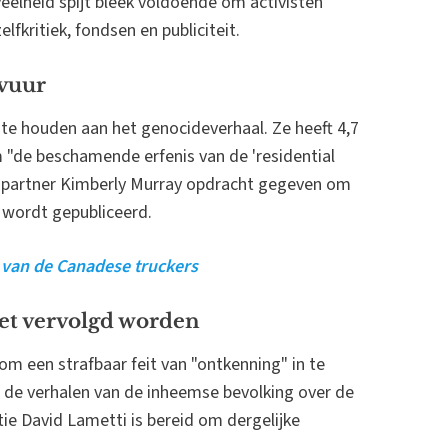
eelheid spijt bleek voldoende om activisten
fkritiek, fondsen en publiciteit.
 vuur
t te houden aan het genocideverhaal. Ze heeft 4,7
 "de beschamende erfenis van de 'residential
ekspartner Kimberly Murray opdracht gegeven om
t wordt gepubliceerd.
s van de Canadese truckers
oet vervolgd worden
om een strafbaar feit van "ontkenning" in te
 de verhalen van de inheemse bevolking over de
tie David Lametti is bereid om dergelijke