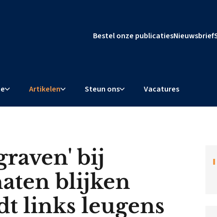
Bestel onze publicaties
Nieuwsbrief
ie
Artikelen
Steun ons
Vacatures
raven' bij
naten blijken
dt links leugens