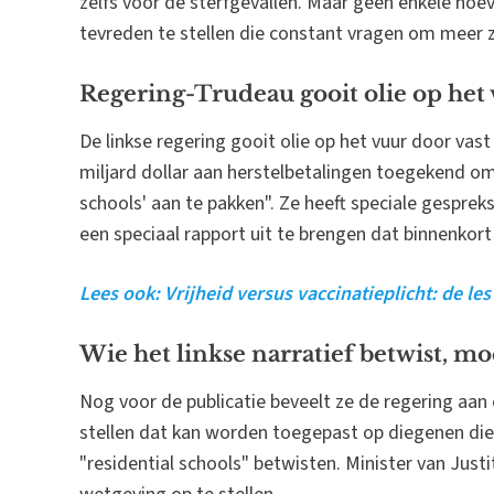
zelfs voor de sterfgevallen. Maar geen enkele hoev
tevreden te stellen die constant vragen om meer zel
Regering-Trudeau gooit olie op het
De linkse regering gooit olie op het vuur door vas
miljard dollar aan herstelbetalingen toegekend om
schools' aan te pakken". Ze heeft speciale gespr
een speciaal rapport uit te brengen dat binnenkor
Lees ook: Vrijheid versus vaccinatieplicht: de le
Wie het linkse narratief betwist, m
Nog voor de publicatie beveelt ze de regering aan 
stellen dat kan worden toegepast op diegenen die
"residential schools" betwisten. Minister van Justi