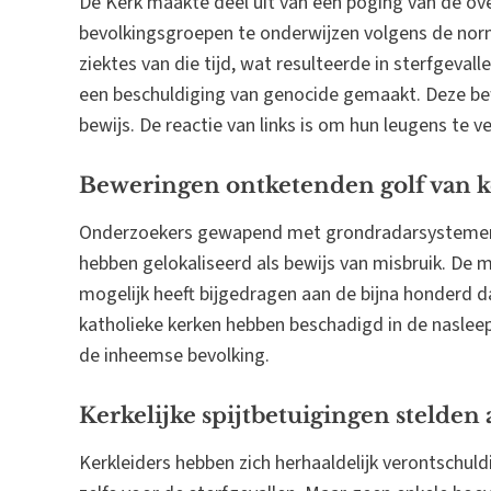
De Kerk maakte deel uit van een poging van de ov
bevolkingsgroepen te onderwijzen volgens de norme
ziektes van die tijd, wat resulteerde in sterfgevall
een beschuldiging van genocide gemaakt. Deze bew
bewijs. De reactie van links is om hun leugens te v
Beweringen ontketenden golf van 
Onderzoekers gewapend met grondradarsystemen 
hebben gelokaliseerd als bewijs van misbruik. De
mogelijk heeft bijgedragen aan de bijna honderd 
katholieke kerken hebben beschadigd in de nasleep
de inheemse bevolking.
Kerkelijke spijtbetuigingen stelden 
Kerkleiders hebben zich herhaaldelijk verontschul