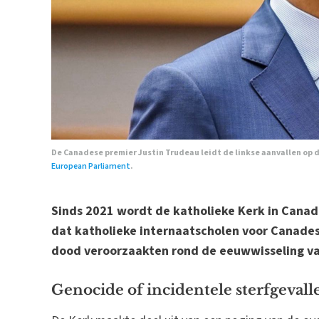
De Canadese premier Justin Trudeau leidt de linkse aanvallen op 
European Parliament
.
Sinds 2021 wordt de katholieke Kerk in Cana
dat katholieke internaatscholen voor Canades
dood veroorzaakten rond de eeuwwisseling va
Genocide of incidentele sterfgevall