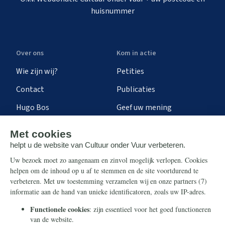
huisnummer
Over ons
Kom in actie
Wie zijn wij?
Petities
Contact
Publicaties
Hugo Bos
Geef uw mening
Onze successen
Ontvang de nieuwsbrief
Steun ons
Info
Nieuwsbrief
Contact
Eenmalig
Ontvang onze Telegram-
berichten
Maandelijks
Privacy