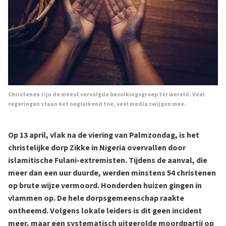
Christenen zijn de meest vervolgde bevolkingsgroep ter wereld. Veel
regeringen staan het oogluikend toe, veel media zwijgen mee.
Op 13 april, vlak na de viering van Palmzondag, is het
christelijke dorp Zikke in Nigeria overvallen door
islamitische Fulani-extremisten. Tijdens de aanval, die
meer dan een uur duurde, werden minstens 54 christenen
op brute wijze vermoord. Honderden huizen gingen in
vlammen op. De hele dorpsgemeenschap raakte
ontheemd. Volgens lokale leiders is dit geen incident
meer, maar een systematisch uitgerolde moordpartij op