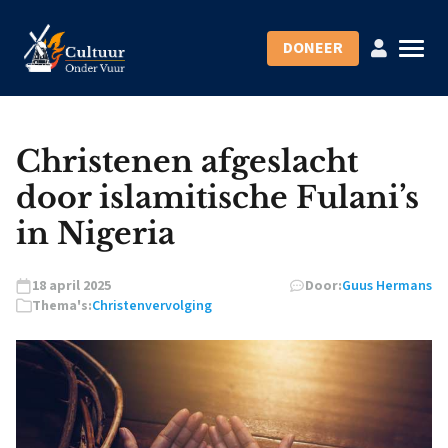
DONEER
Christenen afgeslacht
door islamitische Fulani’s
in Nigeria
18 april 2025
Door:
Guus Hermans
Thema's:
Christenvervolging